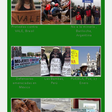
Protestas contra
No a la minería ,
VALE, Brasil
Bariloche,
Argentina
Defensoras
Las Bambas,
PUEBLA, Pue, 27
amenazadas en
Perú
Enero
México