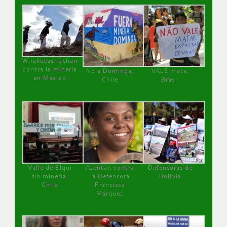
Wirakutas luchan
contra la minería
No a Dominga,
VALE mata,
en México
Chile
Brasil
Valle de Elqui
Atentan contra
Defensoras de
sin minería.
la Defensora
Bolivia
Chile
Francisca
Márquez