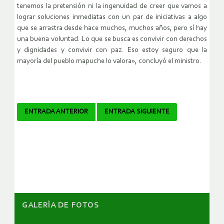
tenemos la pretensión ni la ingenuidad de creer que vamos a
lograr soluciones inmediatas con un par de iniciativas a algo
que se arrastra desde hace muchos, muchos años, pero sí hay
una buena voluntad. Lo que se busca es convivir con derechos
y dignidades y convivir con paz. Eso estoy seguro que la
mayoría del pueblo mapuche lo valora», concluyó el ministro.
Navegador
ENTRADA ANTERIOR
ENTRADA SIGUIENTE
de
artículos
GALERÌA DE FOTOS