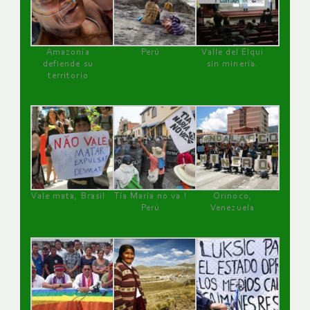
Amazonía
Perú
Valle del Elqui
defiende su
sin minería.
territorio
Vale mata, Brasil
Tía María no va !
Orinoco,
Perú
Venezuela