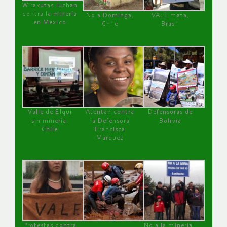
Wirakutas luchan
contra la minería
No a Dominga,
VALE mata,
en México
Chile
Brasil
Valle de Elqui
Atentan contra
Defensoras de
sin minería.
la Defensora
Bolivia
Chile
Francisca
Márquez
Protestas contra
No a la minería ,