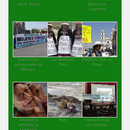
VALE, Brasil
Bariloche,
Argentina
Defensoras
Las Bambas,
PUEBLA, Pue, 27
amenazadas en
Perú
Enero
México
Amazonía
Perú
Valle del Elqui
defiende su
sin minería.
territorio