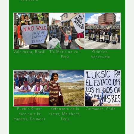
Vale mata, Brasil
Tía María no va !
Orinoco,
Perú
Venezuela
Pueblo Shuar
defensora de la
Caimanes, Chile
dice no a la
tierra, Melchora,
minería, Ecuador
Perú