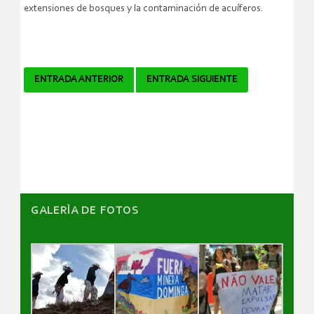
extensiones de bosques y la contaminación de acuíferos.
Navegador
ENTRADA ANTERIOR
ENTRADA SIGUIENTE
de
artículos
GALERÌA DE FOTOS