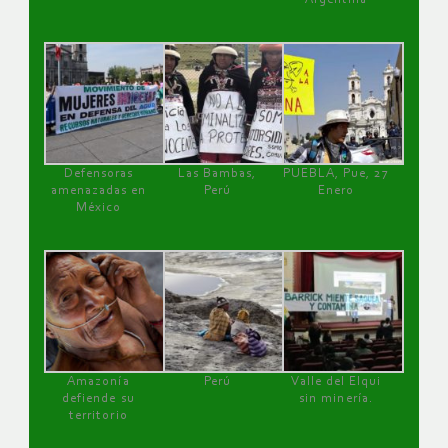
Defensoras
Las Bambas,
PUEBLA, Pue, 27
amenazadas en
Perú
Enero
México
Amazonía
Perú
Valle del Elqui
defiende su
sin minería.
territorio