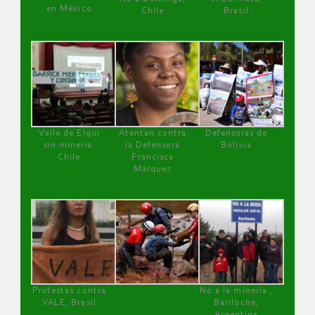
en México
Chile
Brasil
Valle de Elqui
Atentan contra
Defensoras de
sin minería.
la Defensora
Bolivia
Chile
Francisca
Márquez
Protestas contra
No a la minería ,
VALE, Brasil
Bariloche,
Argentina