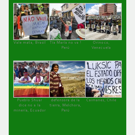
Vale mata, Brasil
Tía María no va !
Orinoco,
Perú
Venezuela
Pueblo Shuar
defensora de la
Caimanes, Chile
dice no a la
tierra, Melchora,
minería, Ecuador
Perú