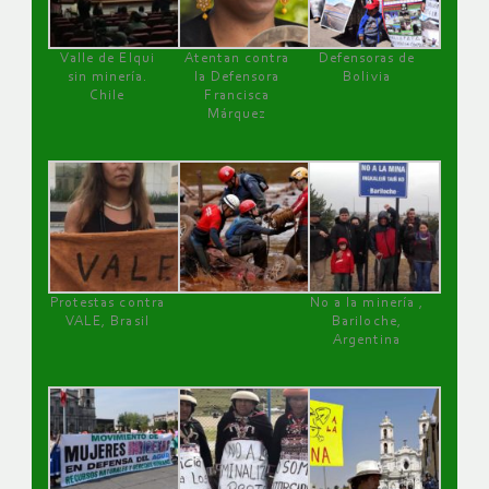
Valle de Elqui
Atentan contra
Defensoras de
sin minería.
la Defensora
Bolivia
Chile
Francisca
Márquez
Protestas contra
No a la minería ,
VALE, Brasil
Bariloche,
Argentina