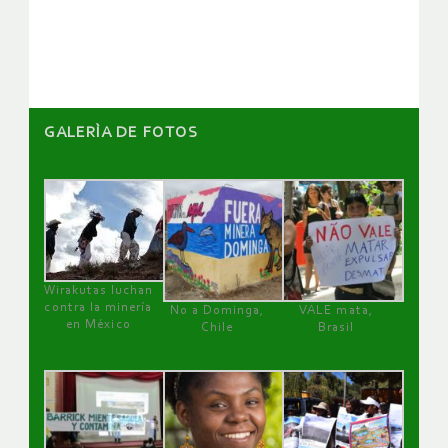
artículos
GALERÌA DE FOTOS
Wirakutas luchan
contra la minería
No a Dominga,
VALE mata,
en México
Chile
Brasil