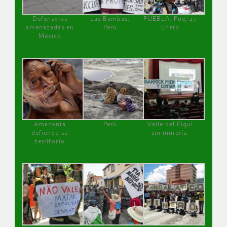
Defensoras
Las Bambas,
PUEBLA, Pue, 27
amenazadas en
Perú
Enero
México
Amazonía
Perú
Valle del Elqui
defiende su
sin minería.
territorio