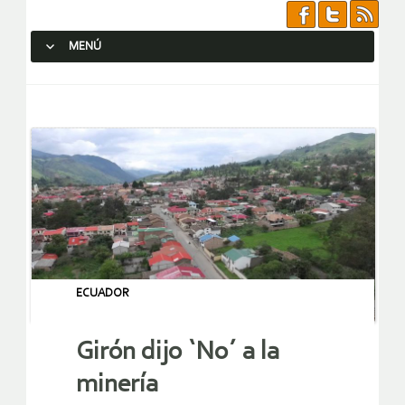
MENÚ
SALTAR AL CONTENIDO.
ECUADOR
Girón dijo `No´ a la
minería