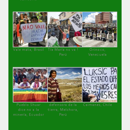
Vale mata, Brasil
Tía María no va !
Orinoco,
Perú
Venezuela
Pueblo Shuar
defensora de la
Caimanes, Chile
dice no a la
tierra, Melchora,
minería, Ecuador
Perú