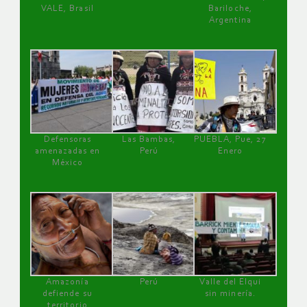
VALE, Brasil
Bariloche,
Argentina
Defensoras
Las Bambas,
PUEBLA, Pue, 27
amenazadas en
Perú
Enero
México
Amazonía
Perú
Valle del Elqui
defiende su
sin minería.
territorio