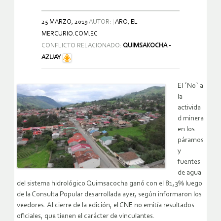
25 MARZO, 2019
AUTOR:
ARO, EL
MERCURIO.COM.EC
CONFLICTO RELACIONADO:
QUIMSAKOCHA -
AZUAY
El ´No` a
la
activida
d minera
en los
páramos
y
fuentes
de agua
del sistema hidrológico Quimsacocha ganó con el 81,3% luego
de la Consulta Popular desarrollada ayer, según informaron los
veedores. Al cierre de la edición, el CNE no emitía resultados
oficiales, que tienen el carácter de vinculantes.