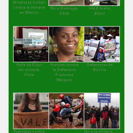
Wirakutas luchan
contra la minería
No a Dominga,
VALE mata,
en México
Chile
Brasil
Valle de Elqui
Atentan contra
Defensoras de
sin minería.
la Defensora
Bolivia
Chile
Francisca
Márquez
Protestas contra
No a la minería ,