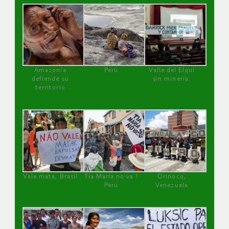
Amazonía
Perú
Valle del Elqui
defiende su
sin minería.
territorio
Vale mata, Brasil
Tía María no va !
Orinoco,
Perú
Venezuela