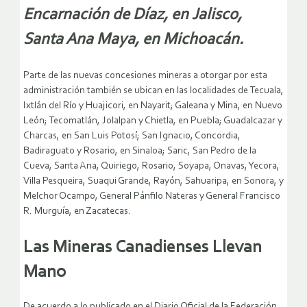
Encarnación de Díaz, en Jalisco,
Santa Ana Maya, en Michoacán.
Parte de las nuevas concesiones mineras a otorgar por esta
administración también se ubican en las localidades de Tecuala,
Ixtlán del Río y Huajicori, en Nayarit; Galeana y Mina, en Nuevo
León; Tecomatlán, Jolalpan y Chietla, en Puebla; Guadalcazar y
Charcas, en San Luis Potosí; San Ignacio, Concordia,
Badiraguato y Rosario, en Sinaloa; Saric, San Pedro de la
Cueva, Santa Ana, Quiriego, Rosario, Soyapa, Onavas, Yecora,
Villa Pesqueira, Suaqui Grande, Rayón, Sahuaripa, en Sonora, y
Melchor Ocampo, General Pánfilo Nateras y General Francisco
R. Murguía, en Zacatecas.
Las Mineras Canadienses Llevan
Mano
De acuerdo a lo publicado en el Diario Oficial de la Federación,