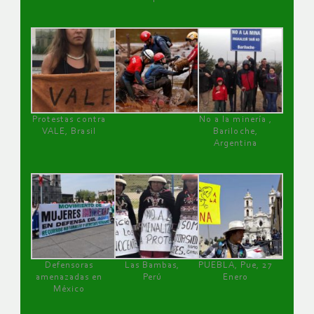
Protestas contra
No a la minería ,
VALE, Brasil
Bariloche,
Argentina
Defensoras
Las Bambas,
PUEBLA, Pue, 27
amenazadas en
Perú
Enero
México