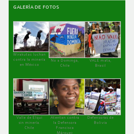
GALERÌA DE FOTOS
Wirakutas luchan
contra la minería
No a Dominga,
VALE mata,
en México
Chile
Brasil
Valle de Elqui
Atentan contra
Defensoras de
sin minería.
la Defensora
Bolivia
Chile
Francisca
Márquez