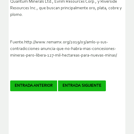
Quantum Minerals Ltd., Evrim Resources Corp., y Riverside
Resources Inc., que buscan principalmente oro, plata, cobre y
plomo.
Fuente:http://www.remamx.org/2019/03/amlo-y-sus-
contradicciones-anuncia-que-no-habra-mas-concesiones-
mineras-pero-libera-127-mil-hectareas-para-nuevas-minas/
Navegador
ENTRADA ANTERIOR
ENTRADA SIGUIENTE
de
artículos