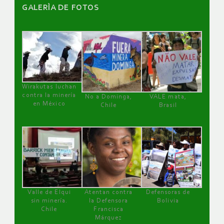
GALERÌA DE FOTOS
Wirakutas luchan
contra la minería
No a Dominga,
VALE mata,
en México
Chile
Brasil
Valle de Elqui
Atentan contra
Defensoras de
sin minería.
la Defensora
Bolivia
Chile
Francisca
Márquez