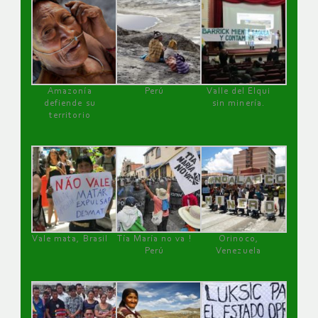
Amazonía
Perú
Valle del Elqui
defiende su
sin minería.
territorio
Vale mata, Brasil
Tía María no va !
Orinoco,
Perú
Venezuela