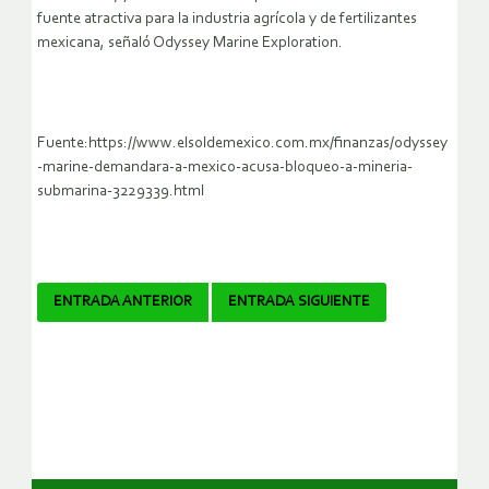
fuente atractiva para la industria agrícola y de fertilizantes
mexicana, señaló Odyssey Marine Exploration.
Fuente:https://www.elsoldemexico.com.mx/finanzas/odyssey
-marine-demandara-a-mexico-acusa-bloqueo-a-mineria-
submarina-3229339.html
Navegador
ENTRADA ANTERIOR
ENTRADA SIGUIENTE
de
artículos