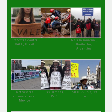
Protestas contra
No a la minería ,
VALE, Brasil
Bariloche,
Argentina
Defensoras
Las Bambas,
PUEBLA, Pue, 27
amenazadas en
Perú
Enero
México