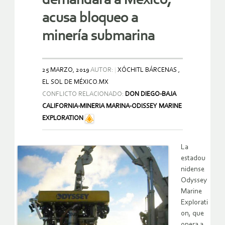
demandará a México;
acusa bloqueo a
minería submarina
25 MARZO, 2019
AUTOR:
XÓCHITL BÁRCENAS ,
EL SOL DE MÉXICO.MX
CONFLICTO RELACIONADO:
DON DIEGO-BAJA
CALIFORNIA-MINERIA MARINA-ODISSEY MARINE
EXPLORATION
La
estadou
nidense
Odyssey
Marine
Explorati
on, que
opera a