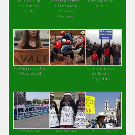
Valle de Elqui
Atentan contra
Defensoras de
sin minería.
la Defensora
Bolivia
Chile
Francisca
Márquez
Protestas contra
No a la minería ,
VALE, Brasil
Bariloche,
Argentina
Defensoras
Las Bambas,
PUEBLA, Pue, 27