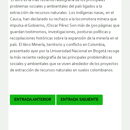
El libro es la más reciente radiografía de los principales
problemas sociales y ambientales del país ligados a la
extracción de recursos naturales. Los indígenas nasas, en el
Cauca, han declarado su rechazo a la locomotora minera que
impulsa el Gobierno, /Oscar Pérez Son más de 500 páginas que
guardan testimonios, investigaciones, posturas políticas y
recopilaciones históricas sobre la expansión de la minería en el
país. El libro Minería, territorio y conflicto en Colombia,
presentado ayer por la Universidad Nacional en Bogotá recoge
la más reciente radiografía de las principales problemáticas
sociales y ambientales que se viven alrededor de los proyectos
de extracción de recursos naturales en suelos colombianos.
Navegador
ENTRADA ANTERIOR
ENTRADA SIGUIENTE
de
artículos