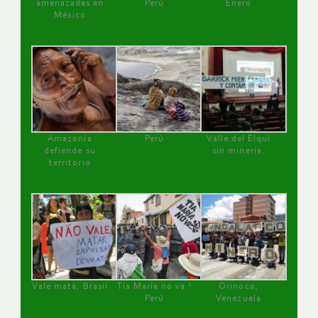
amenazadas en
Perú
Enero
México
Amazonía
Perú
Valle del Elqui
defiende su
sin minería.
territorio
Vale mata, Brasil
Tía María no va !
Orinoco,
Perú
Venezuela