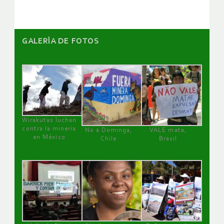
GALERÌA DE FOTOS
Wirakutas luchan
contra la minería
No a Dominga,
VALE mata,
en México
Chile
Brasil