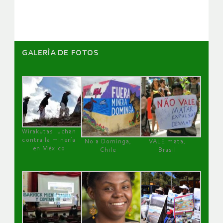
artículos
GALERÌA DE FOTOS
Wirakutas luchan
contra la minería
No a Dominga,
VALE mata,
en México
Chile
Brasil