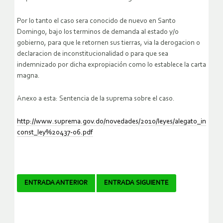
Por lo tanto el caso sera conocido de nuevo en Santo
Domingo, bajo los terminos de demanda al estado y/o
gobierno, para que le retornen sus tierras, via la derogacion o
declaracion de inconstitucionalidad o para que sea
indemnizado por dicha expropiación como lo establece la carta
magna.
Anexo a esta: Sentencia de la suprema sobre el caso.
http://www.suprema.gov.do/novedades/2010/leyes/alegato_in
const_ley%20437-06.pdf
Navegador
ENTRADA ANTERIOR
ENTRADA SIGUIENTE
de