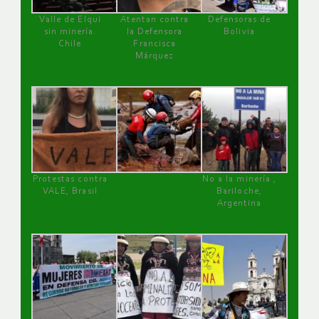
Valle de Elqui
Atentan contra
Defensoras de
sin minería.
la Defensora
Bolivia
Chile
Francisca
Márquez
Protestas contra
No a la minería ,
VALE, Brasil
Bariloche,
Argentina