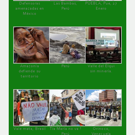
Defensoras
Las Bambas,
PUEBLA, Pue, 27
amenazadas en
Perú
Enero
México
Amazonía
Perú
Valle del Elqui
defiende su
sin minería.
territorio
Vale mata, Brasil
Tía María no va !
Orinoco,
Perú
Venezuela