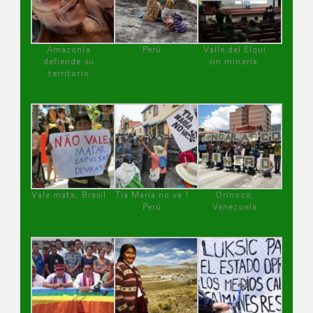
Amazonía
Perú
Valle del Elqui
defiende su
sin minería.
territorio
Vale mata, Brasil
Tía María no va !
Orinoco,
Perú
Venezuela