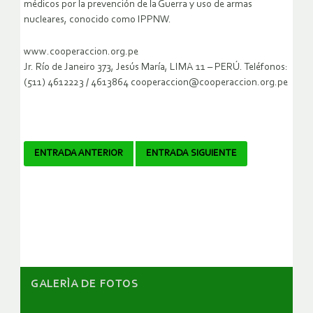
médicos por la prevención de la Guerra y uso de armas
nucleares, conocido como IPPNW.
www.cooperaccion.org.pe
Jr. Río de Janeiro 373, Jesús María, LIMA 11 – PERÚ. Teléfonos:
(511) 4612223 / 4613864 cooperaccion@cooperaccion.org.pe
Navegador
ENTRADA ANTERIOR
ENTRADA SIGUIENTE
de
artículos
GALERÌA DE FOTOS