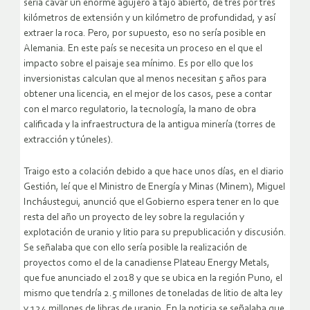
sería cavar un enorme agujero a tajo abierto, de tres por tres
kilómetros de extensión y un kilómetro de profundidad, y así
extraer la roca. Pero, por supuesto, eso no sería posible en
Alemania. En este país se necesita un proceso en el que el
impacto sobre el paisaje sea mínimo. Es por ello que los
inversionistas calculan que al menos necesitan 5 años para
obtener una licencia, en el mejor de los casos, pese a contar
con el marco regulatorio, la tecnología, la mano de obra
calificada y la infraestructura de la antigua minería (torres de
extracción y túneles).
Traigo esto a colación debido a que hace unos días, en el diario
Gestión, leí que el Ministro de Energía y Minas (Minem), Miguel
Incháustegui, anunció que el Gobierno espera tener en lo que
resta del año un proyecto de ley sobre la regulación y
explotación de uranio y litio para su prepublicación y discusión.
Se señalaba que con ello sería posible la realización de
proyectos como el de la canadiense Plateau Energy Metals,
que fue anunciado el 2018 y que se ubica en la región Puno, el
mismo que tendría 2.5 millones de toneladas de litio de alta ley
y 124 millones de libras de uranio. En la noticia se señalaba que