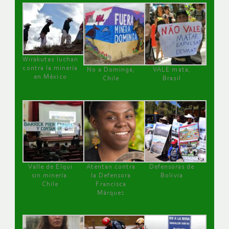
Wirakutas luchan
contra la minería
No a Dominga,
VALE mata,
en México
Chile
Brasil
Valle de Elqui
Atentan contra
Defensoras de
sin minería.
la Defensora
Bolivia
Chile
Francisca
Márquez