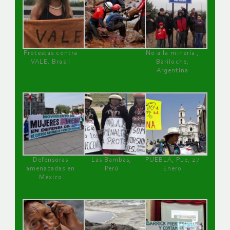
Protestas contra
No a la minería ,
VALE, Brasil
Bariloche,
Argentina
Defensoras
Las Bambas,
PUEBLA, Pue, 27
amenazadas en
Perú
Enero
México