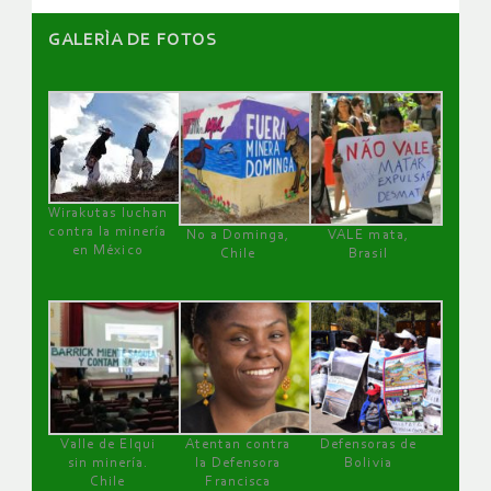
GALERÌA DE FOTOS
Wirakutas luchan
contra la minería
No a Dominga,
VALE mata,
en México
Chile
Brasil
Valle de Elqui
Atentan contra
Defensoras de
sin minería.
la Defensora
Bolivia
Chile
Francisca