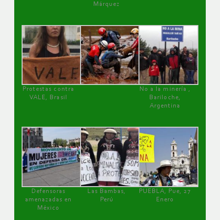
Márquez
Protestas contra
No a la minería ,
VALE, Brasil
Bariloche,
Argentina
Defensoras
Las Bambas,
PUEBLA, Pue, 27
amenazadas en
Perú
Enero
México