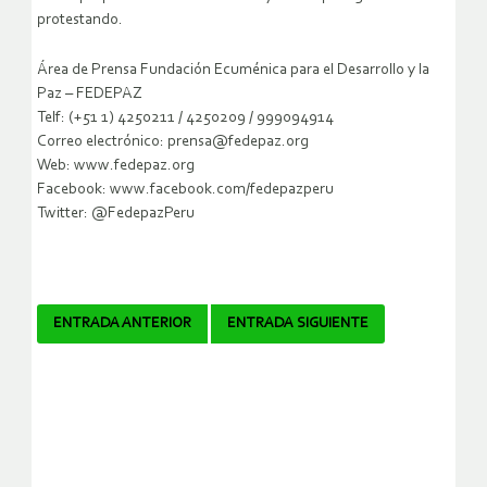
protestando.
Área de Prensa Fundación Ecuménica para el Desarrollo y la
Paz – FEDEPAZ
Telf: (+51 1) 4250211 / 4250209 / 999094914
Correo electrónico: prensa@fedepaz.org
Web: www.fedepaz.org
Facebook: www.facebook.com/fedepazperu
Twitter: @FedepazPeru
Navegador
ENTRADA ANTERIOR
ENTRADA SIGUIENTE
de
artículos