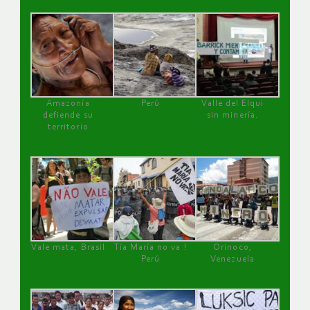
Amazonía
Perú
Valle del Elqui
defiende su
sin minería.
territorio
Vale mata, Brasil
Tía María no va !
Orinoco,
Perú
Venezuela