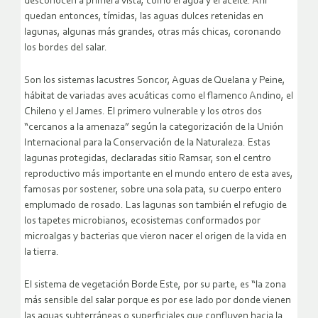
desconocen a primera vista, como el agua y el aceite. Ahí
quedan entonces, tímidas, las aguas dulces retenidas en
lagunas, algunas más grandes, otras más chicas, coronando
los bordes del salar.
Son los sistemas lacustres Soncor, Aguas de Quelana y Peine,
hábitat de variadas aves acuáticas como el flamenco Andino, el
Chileno y el James. El primero vulnerable y los otros dos
“cercanos a la amenaza” según la categorización de la Unión
Internacional para la Conservación de la Naturaleza. Estas
lagunas protegidas, declaradas sitio Ramsar, son el centro
reproductivo más importante en el mundo entero de esta aves,
famosas por sostener, sobre una sola pata, su cuerpo entero
emplumado de rosado. Las lagunas son también el refugio de
los tapetes microbianos, ecosistemas conformados por
microalgas y bacterias que vieron nacer el origen de la vida en
la tierra.
El sistema de vegetación Borde Este, por su parte, es “la zona
más sensible del salar porque es por ese lado por donde vienen
las aguas subterráneas o superficiales que confluyen hacia la