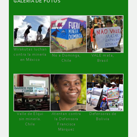
GALERÌA DE FOTOS
Wirakutas luchan
contra la minería
No a Dominga,
VALE mata,
en México
Chile
Brasil
Valle de Elqui
Atentan contra
Defensoras de
sin minería.
la Defensora
Bolivia
Chile
Francisca
Márquez