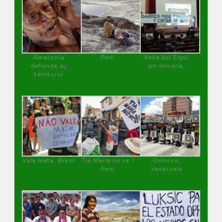
Amazonía
Perú
Valle del Elqui
defiende su
sin minería.
territorio
Vale mata, Brasil
Tía María no va !
Orinoco,
Perú
Venezuela