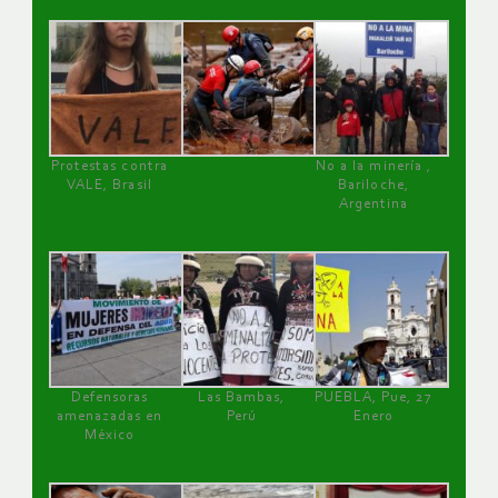
Protestas contra
No a la minería ,
VALE, Brasil
Bariloche,
Argentina
Defensoras
Las Bambas,
PUEBLA, Pue, 27
amenazadas en
Perú
Enero
México