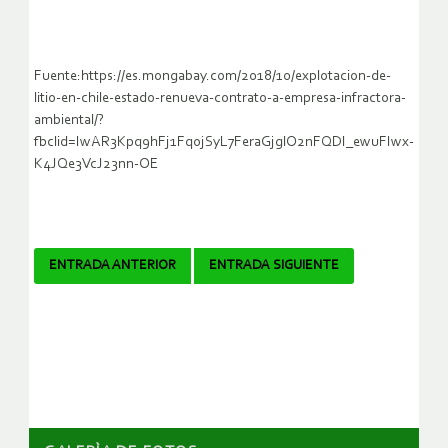
Fuente:https://es.mongabay.com/2018/10/explotacion-de-
litio-en-chile-estado-renueva-contrato-a-empresa-infractora-
ambiental/?
fbclid=IwAR3Kpq9hFj1FqojSyL7FeraGjglO2nFQDI_ewuFIwx-
K4JQe3VcJ23nn-OE
Navegador
ENTRADA ANTERIOR
ENTRADA SIGUIENTE
de
artículos