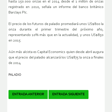
hasta 150.000 onzas en el 2014 desde el 1 millón de onzas
registrado en 2010, señala un informe del banco británico
Barclays Plc.
El precio de los futuros de paladio promediará unos US$800 la
onza durante el primer trimestre del próximo año,
representando 10% más que en la actualidad, y unos US$850
en 2015.
Aún más alcista es Capital Economics quien desde abril augura
que el precio del paladio alcanzará los US$875 la onza a finales
de 2014
PALADIO
Navegador
ENTRADA ANTERIOR
ENTRADA SIGUIENTE
de