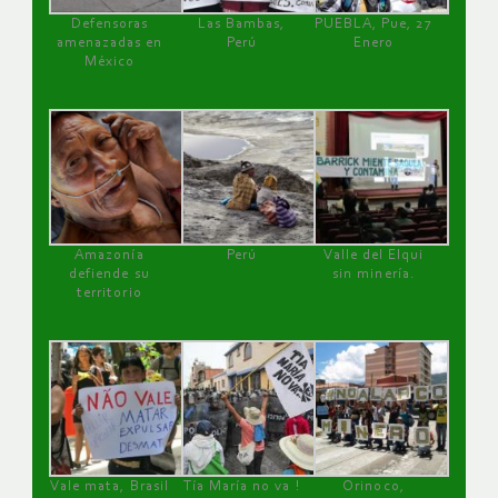
Defensoras
Las Bambas,
PUEBLA, Pue, 27
amenazadas en
Perú
Enero
México
Amazonía
Perú
Valle del Elqui
defiende su
sin minería.
territorio
Vale mata, Brasil
Tía María no va !
Orinoco,