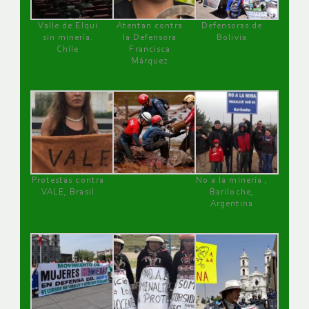
Valle de Elqui
Atentan contra
Defensoras de
sin minería.
la Defensora
Bolivia
Chile
Francisca
Márquez
Protestas contra
No a la minería ,
VALE, Brasil
Bariloche,
Argentina