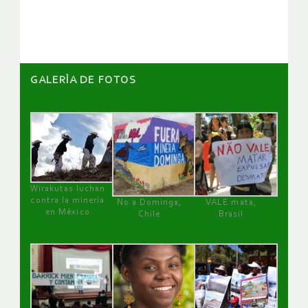
artículos
GALERÌA DE FOTOS
Wirakutas luchan
contra la minería
No a Dominga,
VALE mata,
en México
Chile
Brasil