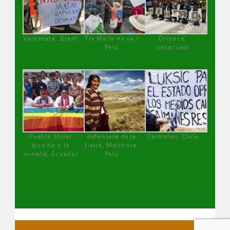
Vale mata, Brasil
Tía María no va !
Orinoco,
Perú
Venezuela
Pueblo Shuar
defensora de la
Caimanes, Chile
dice no a la
tierra, Melchora,
minería, Ecuador
Perú