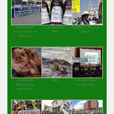
Defensoras
Las Bambas,
PUEBLA, Pue, 27
amenazadas en
Perú
Enero
México
Amazonía
Perú
Valle del Elqui
defiende su
sin minería.
territorio