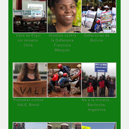
Valle de Elqui
Atentan contra
Defensoras de
sin minería.
la Defensora
Bolivia
Chile
Francisca
Márquez
Protestas contra
No a la minería ,
VALE, Brasil
Bariloche,
Argentina