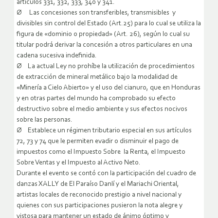
artículos 331, 332, 333, 340 y 341.
Ø Las concesiones son transferibles, transmisibles y
divisibles sin control del Estado (Art.25) para lo cual se utiliza la
figura de «dominio o propiedad» (Art. 26), según lo cual su
titular podrá derivar la concesión a otros particulares en una
cadena sucesiva indefinida.
Ø La actual Ley no prohíbe la utilización de procedimientos
de extracción de mineral metálico bajo la modalidad de
«Minería a Cielo Abierto» y el uso del cianuro, que en Honduras
y en otras partes del mundo ha comprobado su efecto
destructivo sobre el medio ambiente y sus efectos nocivos
sobre las personas.
Ø Establece un régimen tributario especial en sus artículos
72, 73 y 74 que le permiten evadir o disminuir el pago de
impuestos como el Impuesto Sobre la Renta, el Impuesto
Sobre Ventas y el Impuesto al Activo Neto.
Durante el evento se contó con la participación del cuadro de
danzas XALLY de El Paraíso Danlí y el Mariachi Oriental,
artistas locales de reconocido prestigio a nivel nacional y
quienes con sus participaciones pusieron la nota alegre y
vistosa para mantener un estado de ánimo óptimo y