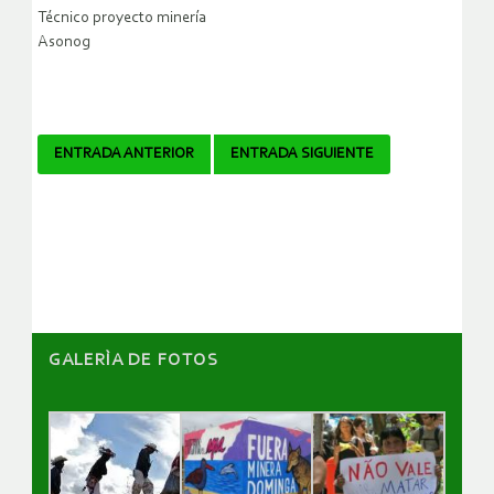
Técnico proyecto minería
Asonog
Navegador
ENTRADA ANTERIOR
ENTRADA SIGUIENTE
de
artículos
GALERÌA DE FOTOS