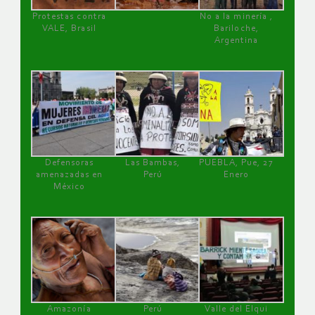
Protestas contra
No a la minería ,
VALE, Brasil
Bariloche,
Argentina
Defensoras
Las Bambas,
PUEBLA, Pue, 27
amenazadas en
Perú
Enero
México
Amazonía
Perú
Valle del Elqui