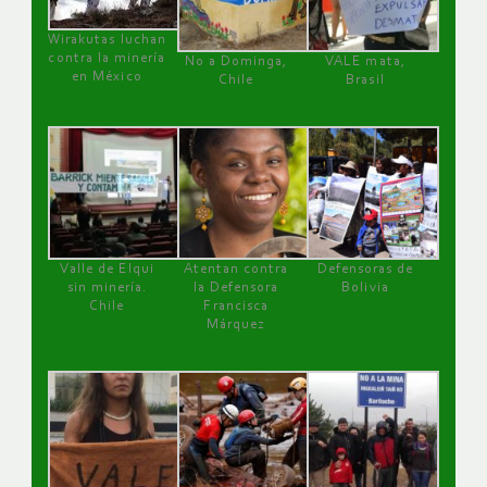
Wirakutas luchan
contra la minería
No a Dominga,
VALE mata,
en México
Chile
Brasil
Valle de Elqui
Atentan contra
Defensoras de
sin minería.
la Defensora
Bolivia
Chile
Francisca
Márquez