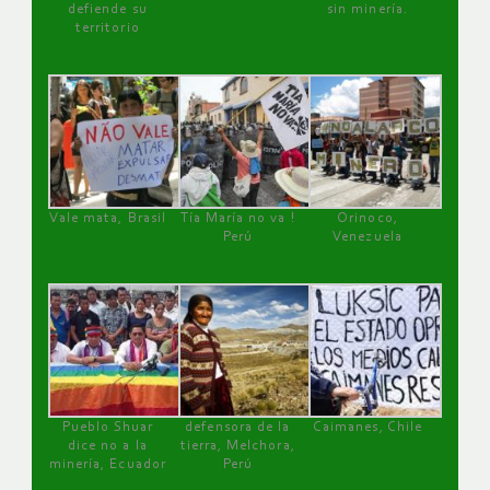
defiende su
sin minería.
territorio
Vale mata, Brasil
Tía María no va !
Orinoco,
Perú
Venezuela
Pueblo Shuar
defensora de la
Caimanes, Chile
dice no a la
tierra, Melchora,
minería, Ecuador
Perú