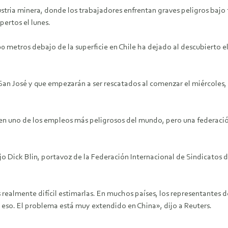
ria minera, donde los trabajadores enfrentan graves peligros bajo tie
pertos el lunes.
 metros debajo de la superficie en Chile ha dejado al descubierto el
San José y que empezarán a ser rescatados al comenzar el miércoles
s en uno de los empleos más peligrosos del mundo, pero una federaci
ijo Dick Blin, portavoz de la Federación Internacional de Sindicatos 
ealmente difícil estimarlas. En muchos países, los representantes de 
 eso. El problema está muy extendido en China», dijo a Reuters.