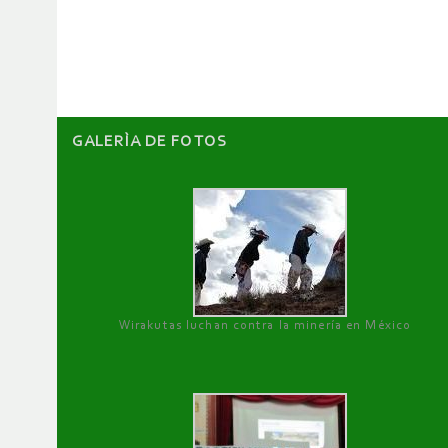
de
artículos
GALERÌA DE FOTOS
Wirakutas luchan contra la minería en México