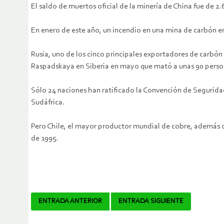
El saldo de muertos oficial de la minería de China fue de 2
En enero de este año, un incendio en una mina de carbón e
Rusia, uno de los cinco principales exportadores de carbó
Raspadskaya en Siberia en mayo que mató a unas 90 perso
Sólo 24 naciones han ratificado la Convención de Seguridad
Sudáfrica.
Pero Chile, el mayor productor mundial de cobre, además d
de 1995.
Navegador
ENTRADA ANTERIOR
ENTRADA SIGUIENTE