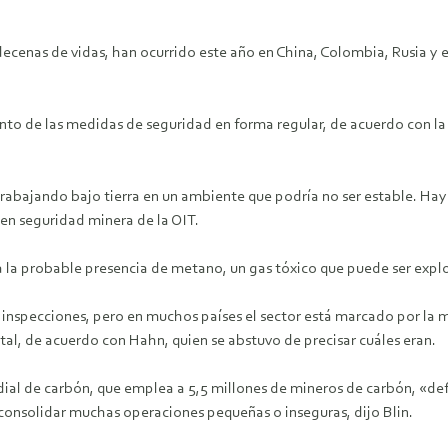
cenas de vidas, han ocurrido este año en China, Colombia, Rusia y e
to de las medidas de seguridad en forma regular, de acuerdo con la 
trabajando bajo tierra en un ambiente que podría no ser estable. Ha
en seguridad minera de la OIT.
a la probable presencia de metano, un gas tóxico que puede ser expl
inspecciones, pero en muchos países el sector está marcado por la m
al, de acuerdo con Hahn, quien se abstuvo de precisar cuáles eran.
ial de carbón, que emplea a 5,5 millones de mineros de carbón, «de
onsolidar muchas operaciones pequeñas o inseguras, dijo Blin.