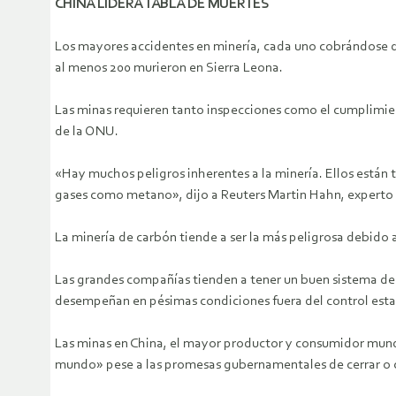
CHINA LIDERA TABLA DE MUERTES
Los mayores accidentes en minería, cada uno cobrándose de
al menos 200 murieron en Sierra Leona.
Las minas requieren tanto inspecciones como el cumplimien
de la ONU.
«Hay muchos peligros inherentes a la minería. Ellos están 
gases como metano», dijo a Reuters Martin Hahn, experto 
La minería de carbón tiende a ser la más peligrosa debido 
Las grandes compañías tienden a tener un buen sistema de 
desempeñan en pésimas condiciones fuera del control estat
Las minas en China, el mayor productor y consumidor mund
mundo» pese a las promesas gubernamentales de cerrar o c