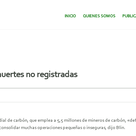
SALTAR AL CONTENIDO.
INICIO
QUIENES SOMOS
PUBLI
uertes no registradas
ial de carbón, que emplea a 5,5 millones de mineros de carbón, «de
onsolidar muchas operaciones pequeñas o inseguras, dijo Blin.