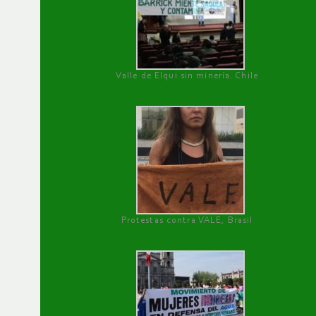
Valle de Elqui sin minería. Chile
Protestas contra VALE, Brasil