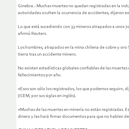
Ginebra.- Muchas muertes no quedan registradas en la indust
autoridades oculten la ocurrencia de accidentes, dijeron ex
Lo que está sucediendo con 33 mineros atrapados a unos 700
afirmó Reuters.
Los hombres, atrapados en la mina chilena de cobre y oro 
tierra tras un accidente minero.
No existen estadísticas globales confiables de las muerte
fallecimientos por año.
«Esos son sólo los registrados, los que podemos seguir», d
(ICEM, por sus siglas en inglés).
«Muchas de las muertes en minería no están registradas. Es r
dinero y les hará firmar documentos para que no hablen de