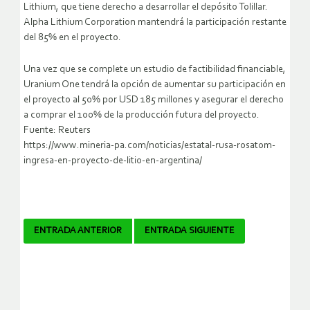
Lithium, que tiene derecho a desarrollar el depósito Tolillar.
Alpha Lithium Corporation mantendrá la participación restante
del 85% en el proyecto.
Una vez que se complete un estudio de factibilidad financiable,
Uranium One tendrá la opción de aumentar su participación en
el proyecto al 50% por USD 185 millones y asegurar el derecho
a comprar el 100% de la producción futura del proyecto.
Fuente: Reuters
https://www.mineria-pa.com/noticias/estatal-rusa-rosatom-
ingresa-en-proyecto-de-litio-en-argentina/
Navegador
ENTRADA ANTERIOR
ENTRADA SIGUIENTE
de
artículos