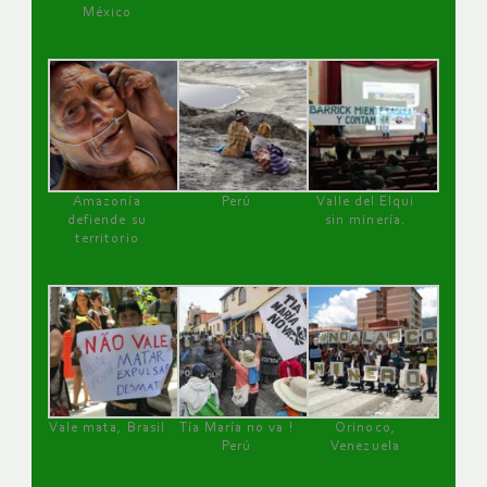
México
Amazonía
Perú
Valle del Elqui
defiende su
sin minería.
territorio
Vale mata, Brasil
Tía María no va !
Orinoco,
Perú
Venezuela