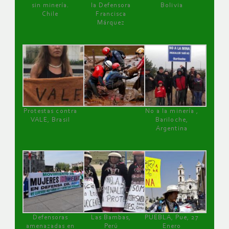
sin minería.
la Defensora
Bolivia
Chile
Francisca
Márquez
Protestas contra
No a la minería ,
VALE, Brasil
Bariloche,
Argentina
Defensoras
Las Bambas,
PUEBLA, Pue, 27
amenazadas en
Perú
Enero