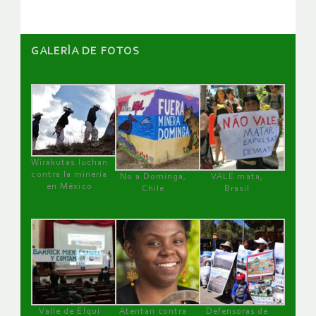
GALERÌA DE FOTOS
Wirakutas luchan
contra la minería
No a Dominga,
VALE mata,
en México
Chile
Brasil
Valle de Elqui
Atentan contra
Defensoras de