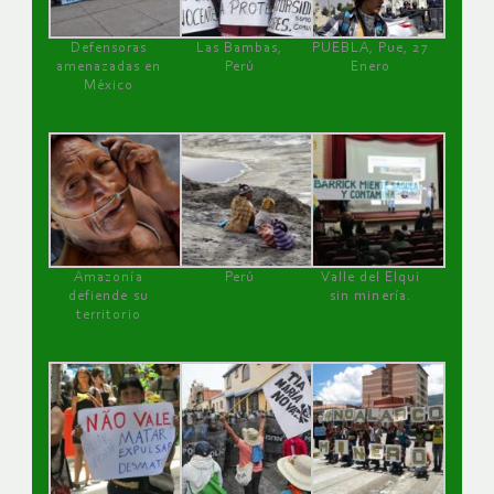
Defensoras
Las Bambas,
PUEBLA, Pue, 27
amenazadas en
Perú
Enero
México
Amazonía
Perú
Valle del Elqui
defiende su
sin minería.
territorio