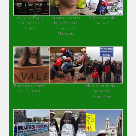
Valle de Elqui
Atentan contra
Defensoras de
sin minería.
la Defensora
Bolivia
Chile
Francisca
Márquez
Protestas contra
No a la minería ,
VALE, Brasil
Bariloche,
Argentina