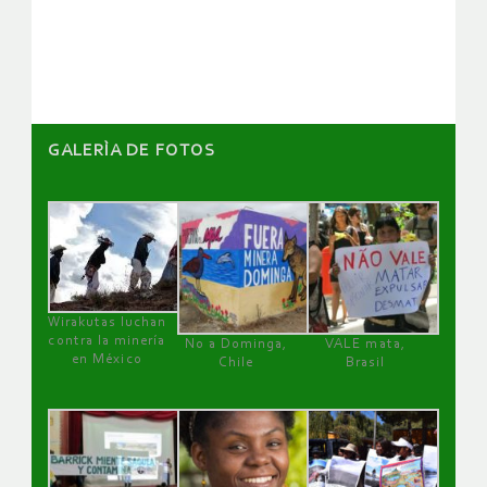
artículos
GALERÌA DE FOTOS
Wirakutas luchan
contra la minería
No a Dominga,
VALE mata,
en México
Chile
Brasil