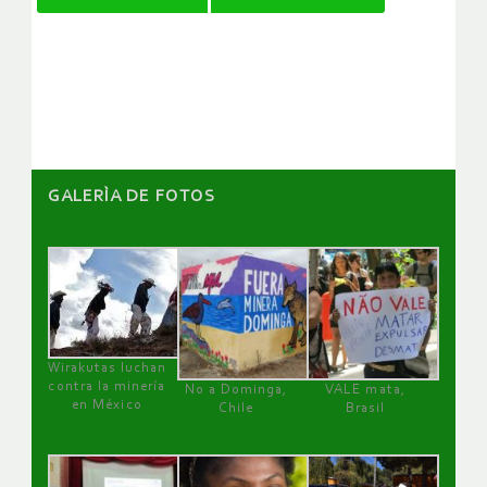
de
artículos
GALERÌA DE FOTOS
Wirakutas luchan
contra la minería
No a Dominga,
VALE mata,
en México
Chile
Brasil