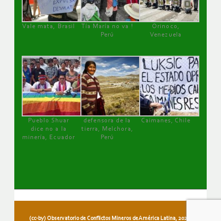
Vale mata, Brasil
Tía María no va !
Orinoco,
Perú
Venezuela
Pueblo Shuar
defensora de la
Caimanes, Chile
dice no a la
tierra, Melchora,
minería, Ecuador
Perú
(cc-by) Observatorio de Conflictos Mineros de América Latina, 2026