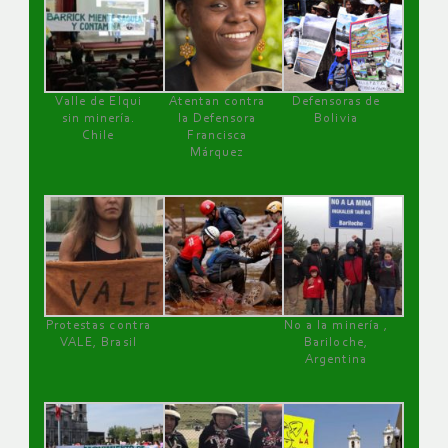
Valle de Elqui
Atentan contra
Defensoras de
sin minería.
la Defensora
Bolivia
Chile
Francisca
Márquez
Protestas contra
No a la minería ,
VALE, Brasil
Bariloche,
Argentina