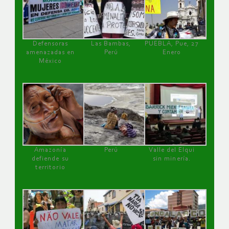
Defensoras
Las Bambas,
PUEBLA, Pue, 27
amenazadas en
Perú
Enero
México
Amazonía
Perú
Valle del Elqui
defiende su
sin minería.
territorio