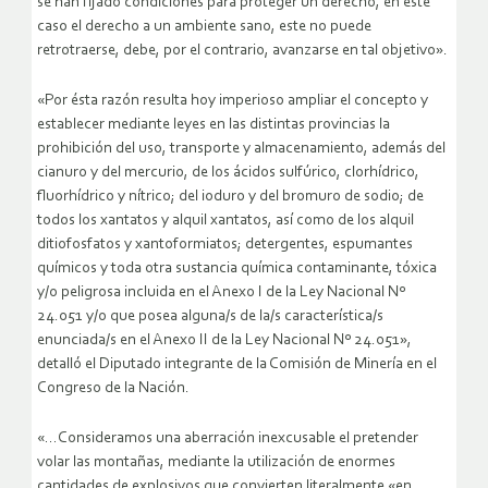
se han fijado condiciones para proteger un derecho, en este
caso el derecho a un ambiente sano, este no puede
retrotraerse, debe, por el contrario, avanzarse en tal objetivo».
«Por ésta razón resulta hoy imperioso ampliar el concepto y
establecer mediante leyes en las distintas provincias la
prohibición del uso, transporte y almacenamiento, además del
cianuro y del mercurio, de los ácidos sulfúrico, clorhídrico,
fluorhídrico y nítrico; del ioduro y del bromuro de sodio; de
todos los xantatos y alquil xantatos, así como de los alquil
ditiofosfatos y xantoformiatos; detergentes, espumantes
químicos y toda otra sustancia química contaminante, tóxica
y/o peligrosa incluida en el Anexo I de la Ley Nacional Nº
24.051 y/o que posea alguna/s de la/s característica/s
enunciada/s en el Anexo II de la Ley Nacional Nº 24.051»,
detalló el Diputado integrante de la Comisión de Minería en el
Congreso de la Nación.
«…Consideramos una aberración inexcusable el pretender
volar las montañas, mediante la utilización de enormes
cantidades de explosivos que convierten literalmente «en