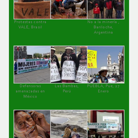
Protestas contra
No a la minería ,
VALE, Brasil
Bariloche,
Argentina
Defensoras
Las Bambas,
PUEBLA, Pue, 27
amenazadas en
Perú
Enero
México