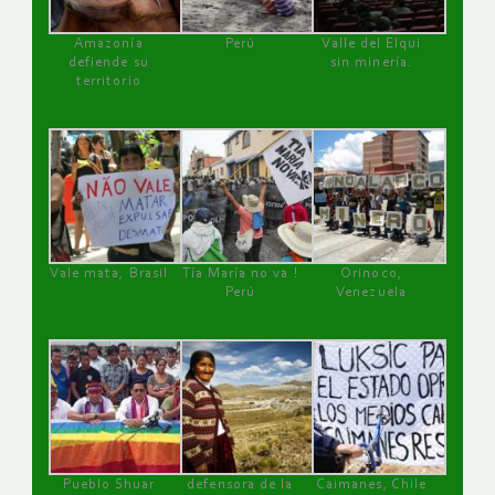
Amazonía
Perú
Valle del Elqui
defiende su
sin minería.
territorio
Vale mata, Brasil
Tía María no va !
Orinoco,
Perú
Venezuela
Pueblo Shuar
defensora de la
Caimanes, Chile