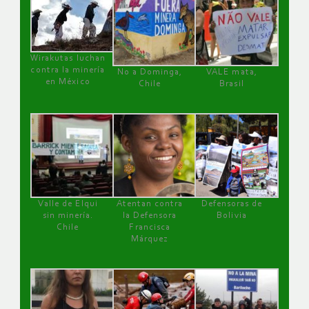
Wirakutas luchan
contra la minería
No a Dominga,
VALE mata,
en México
Chile
Brasil
Valle de Elqui
Atentan contra
Defensoras de
sin minería.
la Defensora
Bolivia
Chile
Francisca
Márquez