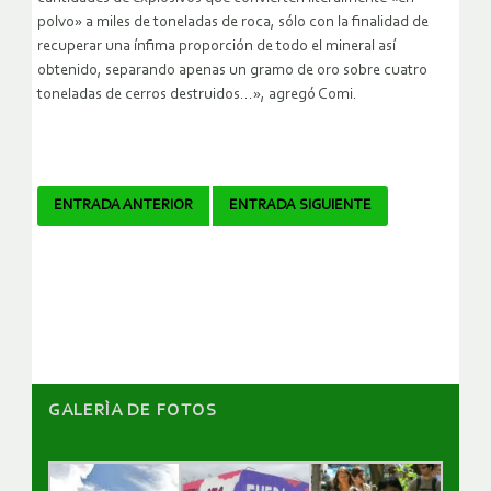
polvo» a miles de toneladas de roca, sólo con la finalidad de
recuperar una ínfima proporción de todo el mineral así
obtenido, separando apenas un gramo de oro sobre cuatro
toneladas de cerros destruidos…», agregó Comi.
Navegador
ENTRADA ANTERIOR
ENTRADA SIGUIENTE
de
artículos
GALERÌA DE FOTOS