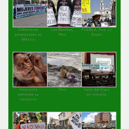
Defensoras
Las Bambas,
PUEBLA, Pue, 27
amenazadas en
Perú
Enero
México
Amazonía
Perú
Valle del Elqui
defiende su
sin minería.
territorio