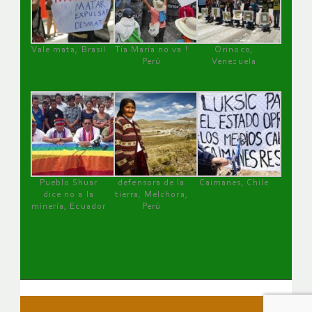
Vale mata, Brasil
Tía María no va !
Orinoco,
Perú
Venezuela
Pueblo Shuar
defensora de la
Caimanes, Chile
dice no a la
tierra, Melchora,
minería, Ecuador
Perú