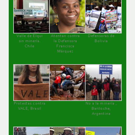
Valle de Elqui
Atentan contra
Defensoras de
sin minería.
la Defensora
Bolivia
Chile
Francisca
Márquez
Protestas contra
No a la minería ,
VALE, Brasil
Bariloche,
Argentina