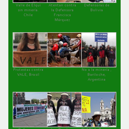
Valle de Elqui
Atentan contra
Defensoras de
sin minería.
la Defensora
Bolivia
Chile
Francisca
Márquez
Protestas contra
No a la minería ,
VALE, Brasil
Bariloche,
Argentina