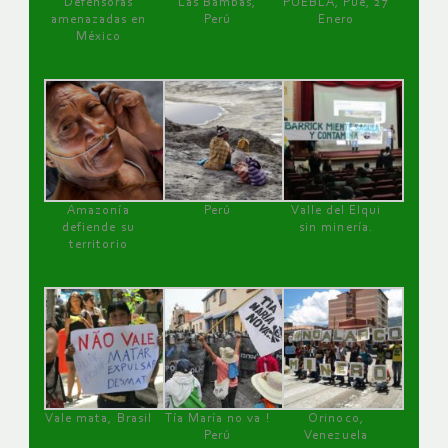
Defensoras
Las Bambas,
PUEBLA, Pue, 27
amenazadas en
Perú
Enero
México
Amazonía
Perú
Valle del Elqui
defiende su
sin minería.
territorio
Vale mata, Brasil
Tía María no va !
Orinoco,
Perú
Venezuela