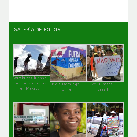
artículos
GALERÌA DE FOTOS
Wirakutas luchan
contra la minería
No a Dominga,
VALE mata,
en México
Chile
Brasil