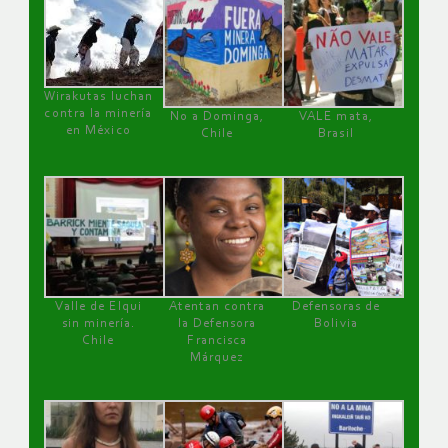
Wirakutas luchan
contra la minería
No a Dominga,
VALE mata,
en México
Chile
Brasil
Valle de Elqui
Atentan contra
Defensoras de
sin minería.
la Defensora
Bolivia
Chile
Francisca
Márquez