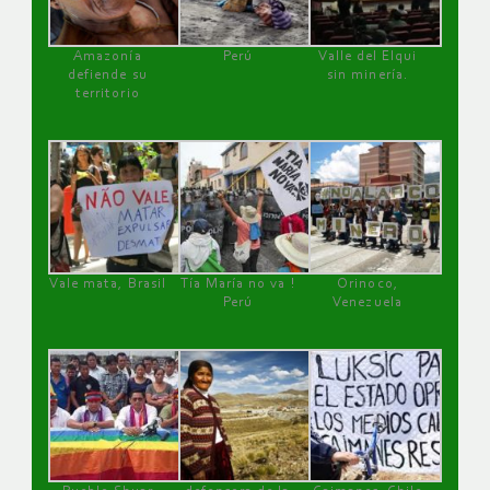
Amazonía
Perú
Valle del Elqui
defiende su
sin minería.
territorio
Vale mata, Brasil
Tía María no va !
Orinoco,
Perú
Venezuela