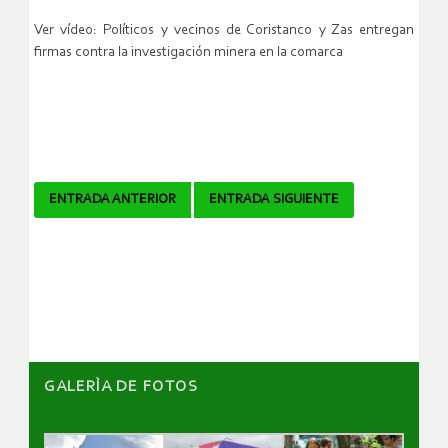
Ver vídeo: Políticos y vecinos de Coristanco y Zas entregan
firmas contra la investigación minera en la comarca
Navegador
ENTRADA ANTERIOR
ENTRADA SIGUIENTE
de
artículos
GALERÌA DE FOTOS