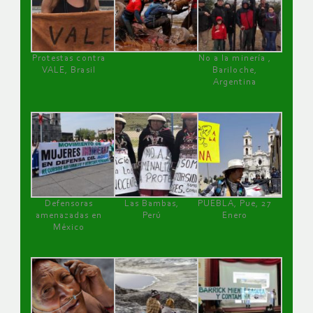
Protestas contra
No a la minería ,
VALE, Brasil
Bariloche,
Argentina
Defensoras
Las Bambas,
PUEBLA, Pue, 27
amenazadas en
Perú
Enero
México