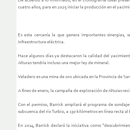
De acuerdo a lo informado, en el cronograma ideal presen
cuatro años, para en 2025 iniciar la producción en el yacimi
Es esta cercanía la que genera importantes sinergias,
infraestructura eléctrica.
Hace algunos días ya destacaron la calidad del yacimient
Alturas tendría incluso una mejor ley de mineral.
Veladero es una mina de oro ubicada en la Provincia de Sa
A fines de enero, la campaña de exploración de Alturas rec
Con el permiso, Barrick ampliará el programa de sondajes,
subcuenca del río Turbio, a 130 kilómetros en línea recta al
En 2014, Barrick declaró la iniciativa como “descubrimien