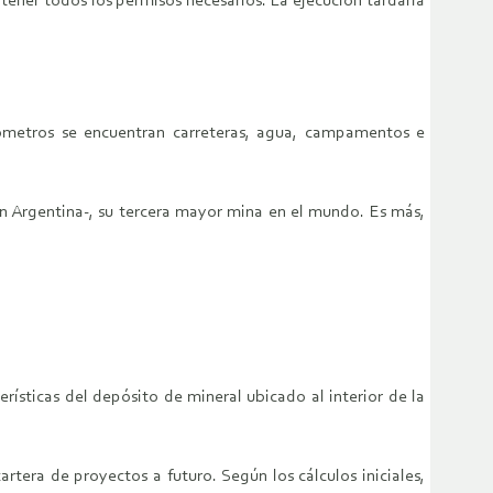
ener todos los permisos necesarios. La ejecución tardaría
lómetros se encuentran carreteras, agua, campamentos e
en Argentina-, su tercera mayor mina en el mundo. Es más,
rísticas del depósito de mineral ubicado al interior de la
rtera de proyectos a futuro. Según los cálculos iniciales,