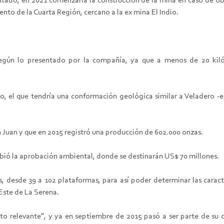
tado, en 2021 comenzaría la construcción de la mina en caso de obt
ento de la Cuarta Región, cercano a la ex mina El Indio.
 según lo presentado por la compañía, ya que a menos de 20 ki
o, el que tendría una conformación geológica similar a Veladero -
n Juan y que en 2015 registró una producción de 602.000 onzas.
ibió la aprobación ambiental, donde se destinarán US$ 70 millones.
 desde 39 a 102 plataformas, para así poder determinar las caracte
 Este de La Serena.
to relevante”, y ya en septiembre de 2015 pasó a ser parte de su ca