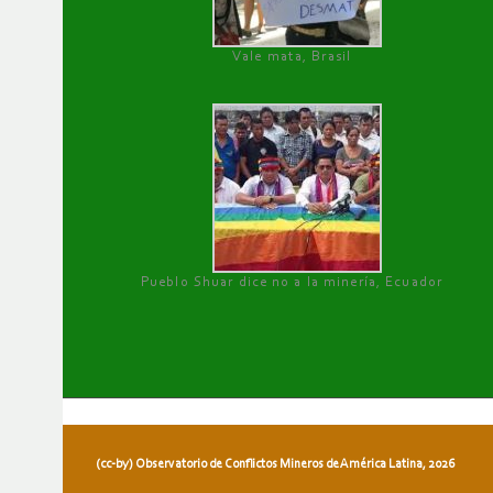
Vale mata, Brasil
Pueblo Shuar dice no a la minería, Ecuador
(cc-by) Observatorio de Conflictos Mineros de América Latina, 2026