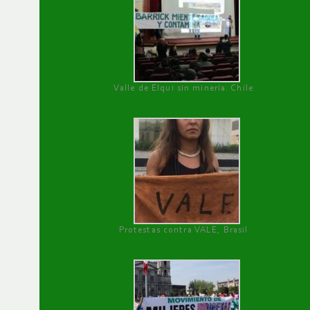
Valle de Elqui sin minería. Chile
Protestas contra VALE, Brasil