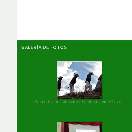
de
artículos
GALERÌA DE FOTOS
Wirakutas luchan contra la minería en México