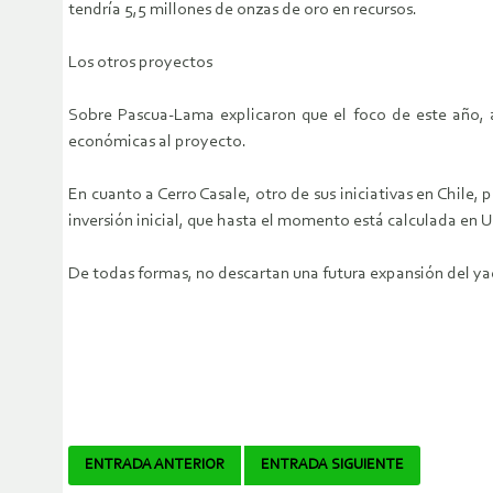
tendría 5,5 millones de onzas de oro en recursos.
Los otros proyectos
Sobre Pascua-Lama explicaron que el foco de este año, a
económicas al proyecto.
En cuanto a Cerro Casale, otro de sus iniciativas en Chile
inversión inicial, que hasta el momento está calculada en 
De todas formas, no descartan una futura expansión del y
Navegador
ENTRADA ANTERIOR
ENTRADA SIGUIENTE