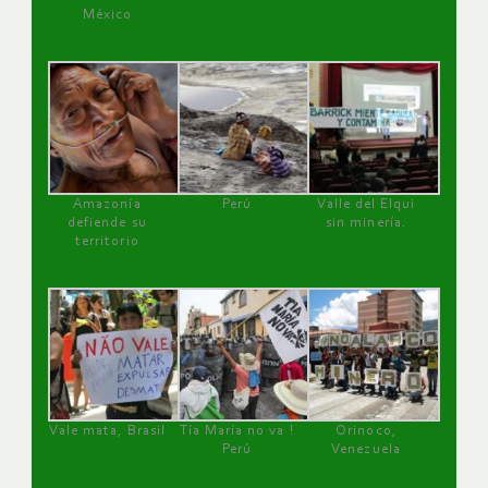
México
Amazonía
Perú
Valle del Elqui
defiende su
sin minería.
territorio
Vale mata, Brasil
Tía María no va !
Orinoco,
Perú
Venezuela