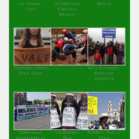
sin minería.
la Defensora
Bolivia
Chile
Francisca
Márquez
Protestas contra
No a la minería ,
VALE, Brasil
Bariloche,
Argentina
Defensoras
Las Bambas,
PUEBLA, Pue, 27
amenazadas en
Perú
Enero