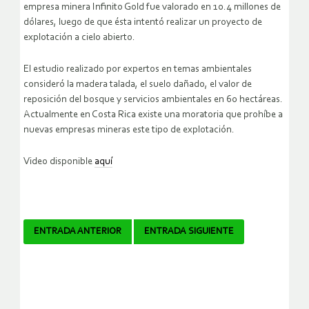
empresa minera Infinito Gold fue valorado en 10.4 millones de
dólares, luego de que ésta intentó realizar un proyecto de
explotación a cielo abierto.
El estudio realizado por expertos en temas ambientales
consideró la madera talada, el suelo dañado, el valor de
reposición del bosque y servicios ambientales en 60 hectáreas.
Actualmente en Costa Rica existe una moratoria que prohíbe a
nuevas empresas mineras este tipo de explotación.
Video disponible
aquí
Navegador
ENTRADA ANTERIOR
ENTRADA SIGUIENTE
de
artículos