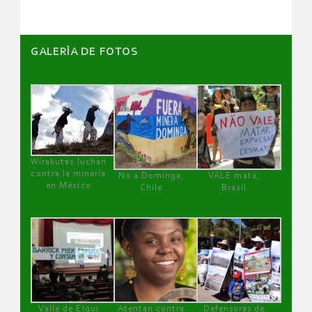
GALERÌA DE FOTOS
Wirakutas luchan
contra la minería
No a Dominga,
VALE mata,
en México
Chile
Brasil
Valle de Elqui
Atentan contra
Defensoras de