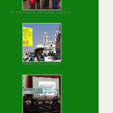
No a la minería , Bariloche, Argentina
PUEBLA, Pue, 27 Enero