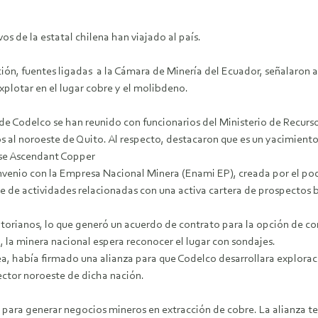
s de la estatal chilena han viajado al país.
ción, fuentes ligadas a la Cámara de Minería del Ecuador, señalaron a
explotar en el lugar cobre y el molibdeno.
de Codelco se han reunido con funcionarios del Ministerio de Recur
 al noroeste de Quito. Al respecto, destacaron que es un yacimiento
nse Ascendant Copper
nvenio con la Empresa Nacional Minera (Enami EP), creada por el pod
le de actividades relacionadas con una activa cartera de prospectos b
atorianos, lo que generó un acuerdo de contrato para la opción de c
, la minera nacional espera reconocer el lugar con sondajes.
ea, había firmado una alianza para que Codelco desarrollara exploraci
ector noroeste de dicha nación.
ara generar negocios mineros en extracción de cobre. La alianza ten