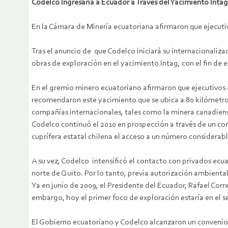
Codelco Ingresaría a Ecuador a Través del Yacimiento Intag
En la Cámara de Minería ecuatoriana afirmaron que ejecutivo
Tras el anuncio de que Codelco iniciará su internacionaliza
obras de exploración en el yacimiento Intag, con el fin de 
En el gremio minero ecuatoriano afirmaron que ejecutivos 
recomendaron este yacimiento que se ubica a 80 kilómetros
compañías internacionales, tales como la minera canadie
Codelco continuó el 2010 en prospección a través de un co
cuprífera estatal chilena el acceso a un número considerab
A su vez, Codelco intensificó el contacto con privados ecu
norte de Quito. Por lo tanto, previa autorización ambiental
Ya en junio de 2009, el Presidente del Ecuador, Rafael Corr
embargo, hoy el primer foco de exploración estaría en el s
El Gobierno ecuatoriano y Codelco alcanzaron un convenio p