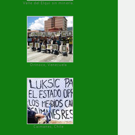
Valle del Elqui sin minería.
Orinoco, Venezuela
Caimanes, Chile