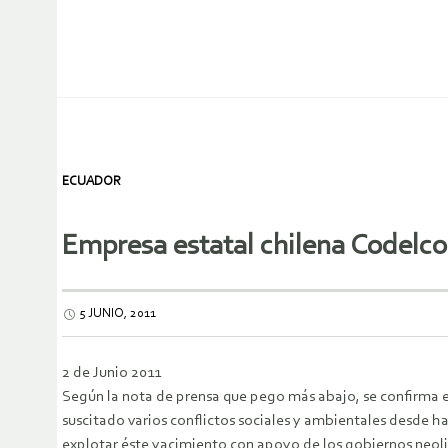
ECUADOR
Empresa estatal chilena Codelco
5 JUNIO, 2011
2 de Junio 2011
Según la nota de prensa que pego más abajo, se confirma el
suscitado varios conflictos sociales y ambientales desde 
explotar éste yacimiento con apoyo de los gobiernos neol