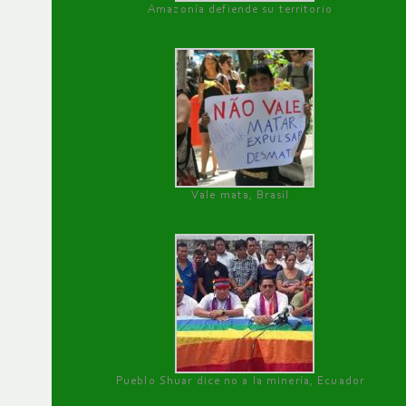
Amazonía defiende su territorio
Vale mata, Brasil
Pueblo Shuar dice no a la minería, Ecuador