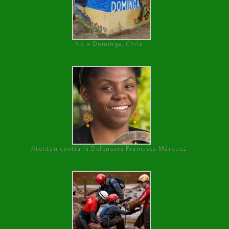
No a Dominga, Chile
Atentan contra la Defensora Francisca Márquez