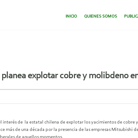
SALTAR AL CONTENIDO.
INICIO
QUIENES SOMOS
PUBLI
 planea explotar cobre y molibdeno en
 interés de la estatal chilena de explotar los yacimientos de cobre
hace más de una década por la presencia de las empresas Mitsubishi
iberales de aquellos momentos.