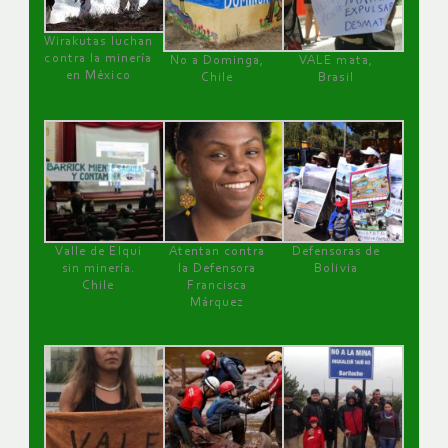
Wirakutas luchan
contra la minería
No a Dominga,
VALE mata,
en México
Chile
Brasil
Valle de Elqui
Atentan contra
Defensoras de
sin minería.
la Defensora
Bolivia
Chile
Francisca
Márquez