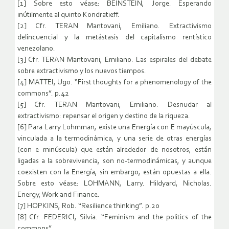
[1] Sobre esto véase: BEINSTEIN, Jorge. Esperando
inútilmente al quinto Kondratieff.
[2] Cfr. TERAN Mantovani, Emiliano. Extractivismo
delincuencial y la metástasis del capitalismo rentístico
venezolano.
[3] Cfr. TERAN Mantovani, Emiliano. Las espirales del debate
sobre extractivismo y los nuevos tiempos.
[4] MATTEI, Ugo. “First thoughts for a phenomenology of the
commons”. p.42
[5] Cfr. TERAN Mantovani, Emiliano. Desnudar al
extractivismo: repensar el origen y destino de la riqueza.
[6] Para Larry Lohmman, existe una Energía con E mayúscula,
vinculada a la termodinámica, y una serie de otras energías
(con e minúscula) que están alrededor de nosotros, están
ligadas a la sobrevivencia, son no-termodinámicas, y aunque
coexisten con la Energía, sin embargo, están opuestas a ella.
Sobre esto véase: LOHMANN, Larry. Hildyard, Nicholas.
Energy, Work and Finance.
[7] HOPKINS, Rob. “Resilience thinking”. p.20
[8] Cfr. FEDERICI, Silvia. “Feminism and the politics of the
commons”.