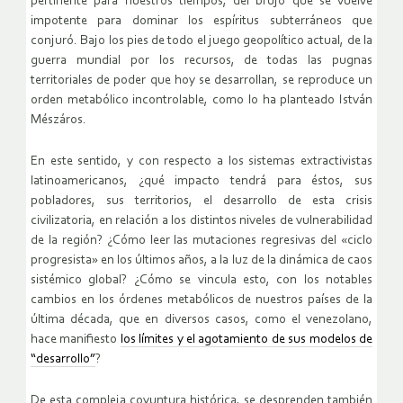
pertinente para nuestros tiempos, del brujo que se vuelve
impotente para dominar los espíritus subterráneos que
conjuró. Bajo los pies de todo el juego geopolítico actual, de la
guerra mundial por los recursos, de todas las pugnas
territoriales de poder que hoy se desarrollan, se reproduce un
orden metabólico incontrolable, como lo ha planteado István
Mészáros.
En este sentido, y con respecto a los sistemas extractivistas
latinoamericanos, ¿qué impacto tendrá para éstos, sus
pobladores, sus territorios, el desarrollo de esta crisis
civilizatoria, en relación a los distintos niveles de vulnerabilidad
de la región? ¿Cómo leer las mutaciones regresivas del «ciclo
progresista» en los últimos años, a la luz de la dinámica de caos
sistémico global? ¿Cómo se vincula esto, con los notables
cambios en los órdenes metabólicos de nuestros países de la
última década, que en diversos casos, como el venezolano,
hace manifiesto
los límites y el agotamiento de sus modelos de
“desarrollo”
?
De esta compleja coyuntura histórica, se desprenden también