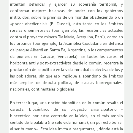
intentan defender y ejercer su soberanía territorial, y
conformar mejores balanzas de poder con los gobiernos
instituidos, sobre la premisa de un mandar obedeciendo o un
«poder obediencial» (E. Dussel); esto tanto en los ámbitos
rurales o semi-rurales (por ejemplo, las resistencias actuales
contra el proyecto minero Tía María, Arequipa, Perú), como en
los urbanos (por ejemplo, la Asamblea Ciudadana en defensa
del parque Alberdi en Santa Fe, Argentina, o los campamentos
de pioneros en Caracas, Venezuela). En todos los casos, el
horizonte anti y post-extractivista desde lo común, recentra la
producción de lo político en la vida inmediata colectiva de los y
las pobladoras, sin que eso implique el abandono de ámbitos
más amplios de disputa política, de escalas biorregionales,
nacionales, continentales o globales.
En tercer lugar, una noción biopolítica de lo común resalta el
carácter biocéntrico de su proyecto emancipatorio –
biocéntrico por estar centrado en la Vida, en el más amplio
sentido de la palabra (no solo vida humana), sin por esto borrar
al ser humano–. Esta idea invita a preguntarse, ¿dónde está la