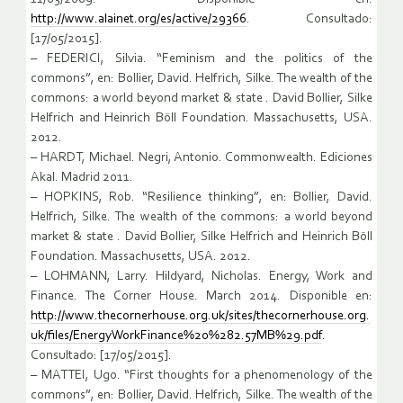
http://www.alainet.org/es/active/29366
. Consultado:
[17/05/2015].
– FEDERICI, Silvia. “Feminism and the politics of the
commons”, en: Bollier, David. Helfrich, Silke. The wealth of the
commons: a world beyond market & state . David Bollier, Silke
Helfrich and Heinrich Böll Foundation. Massachusetts, USA.
2012.
– HARDT, Michael. Negri, Antonio. Commonwealth. Ediciones
Akal. Madrid 2011.
– HOPKINS, Rob. “Resilience thinking”, en: Bollier, David.
Helfrich, Silke. The wealth of the commons: a world beyond
market & state . David Bollier, Silke Helfrich and Heinrich Böll
Foundation. Massachusetts, USA. 2012.
– LOHMANN, Larry. Hildyard, Nicholas. Energy, Work and
Finance. The Corner House. March 2014. Disponible en:
http://www.thecornerhouse.org.uk/sites/thecornerhouse.org.
uk/files/EnergyWorkFinance%20%282.57MB%29.pdf
.
Consultado: [17/05/2015].
– MATTEI, Ugo. “First thoughts for a phenomenology of the
commons”, en: Bollier, David. Helfrich, Silke. The wealth of the