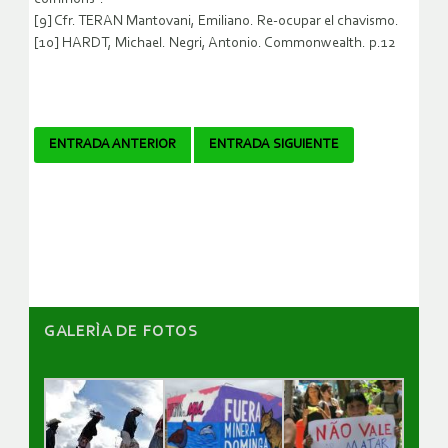
[9] Cfr. TERAN Mantovani, Emiliano. Re-ocupar el chavismo.
[10] HARDT, Michael. Negri, Antonio. Commonwealth. p.12
Navegador
ENTRADA ANTERIOR
ENTRADA SIGUIENTE
de
artículos
GALERÌA DE FOTOS