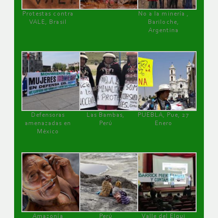
Protestas contra
No a la minería ,
VALE, Brasil
Bariloche,
Argentina
Defensoras
Las Bambas,
PUEBLA, Pue, 27
amenazadas en
Perú
Enero
México
Amazonía
Perú
Valle del Elqui