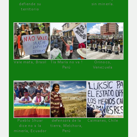
defiende su
sin minería.
territorio
Vale mata, Brasil
Tía María no va !
Orinoco,
Perú
Venezuela
Pueblo Shuar
defensora de la
Caimanes, Chile
dice no a la
tierra, Melchora,
minería, Ecuador
Perú