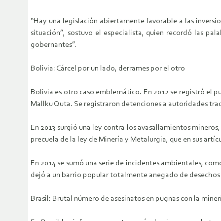
“Hay una legislación abiertamente favorable a las inversi
situación”, sostuvo el especialista, quien recordó las p
gobernantes”.
Bolivia: Cárcel por un lado, derrames por el otro
Bolivia es otro caso emblemático. En 2012 se registró el p
Mallku Quta. Se registraron detenciones a autoridades trad
En 2013 surgió una ley contra los avasallamientos mineros,
precuela de la ley de Minería y Metalurgia, que en sus artí
En 2014 se sumó una serie de incidentes ambientales, como 
dejó a un barrio popular totalmente anegado de desechos 
Brasil: Brutal número de asesinatos en pugnas con la miner