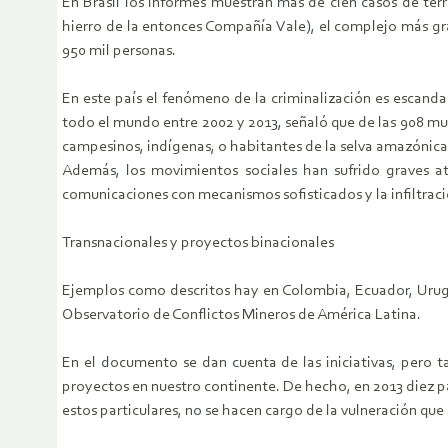
En Brasil los informes muestran más de cien casos de terr
hierro de la entonces Compañía Vale), el complejo más gr
950 mil personas.
En este país el fenómeno de la criminalización es escand
todo el mundo entre 2002 y 2013, señaló que de las 908 mue
campesinos, indígenas, o habitantes de la selva amazónica
Además, los movimientos sociales han sufrido graves at
comunicaciones con mecanismos sofisticados y la infiltrac
Transnacionales y proyectos binacionales
Ejemplos como descritos hay en Colombia, Ecuador, Urugu
Observatorio de Conflictos Mineros de América Latina.
En el documento se dan cuenta de las iniciativas, pero t
proyectos en nuestro continente. De hecho, en 2013 diez 
estos particulares, no se hacen cargo de la vulneración qu