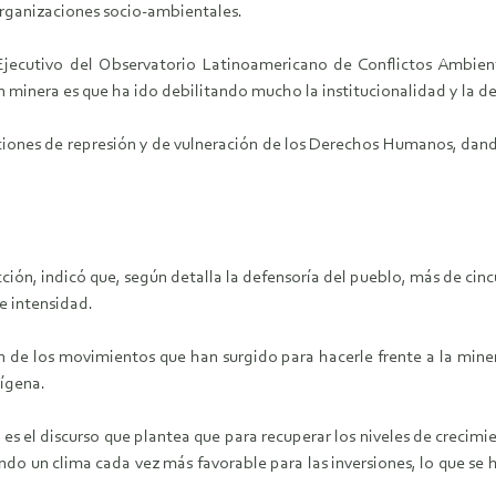
organizaciones socio-ambientales.
 Ejecutivo del Observatorio Latinoamericano de Conflictos Ambie
n minera es que ha ido debilitando mucho la institucionalidad y la d
ones de represión y de vulneración de los Derechos Humanos, dando 
ón, indicó que, según detalla la defensoría del pueblo, más de cincu
e intensidad.
 de los movimientos que han surgido para hacerle frente a la miner
dígena.
es el discurso que plantea que para recuperar los niveles de crecimi
ndo un clima cada vez más favorable para las inversiones, lo que se h