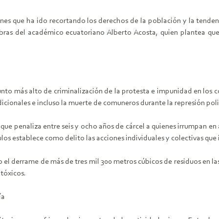
ones que ha ido recortando los derechos de la población y la tende
alabras del académico ecuatoriano Alberto Acosta, quien plantea que
unto más alto de criminalización de la protesta e impunidad en los co
icionales e incluso la muerte de comuneros durante la represión poli
 que penaliza entre seis y ocho años de cárcel a quienes irrumpan en
culos establece como delito las acciones individuales y colectivas que
el derrame de más de tres mil 300 metros cúbicos de residuos en las 
tóxicos.
ía