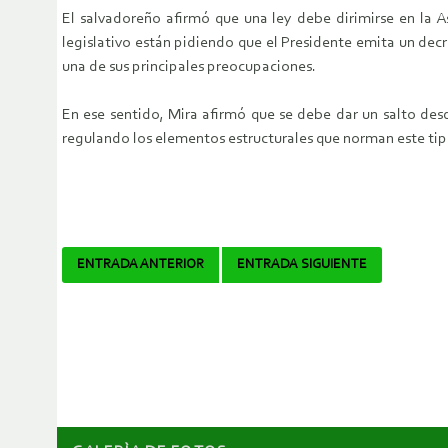
El salvadoreño afirmó que una ley debe dirimirse en la As
legislativo están pidiendo que el Presidente emita un dec
una de sus principales preocupaciones.
En ese sentido, Mira afirmó que se debe dar un salto desd
regulando los elementos estructurales que norman este tip
Navegador
ENTRADA ANTERIOR
ENTRADA SIGUIENTE
de
artículos