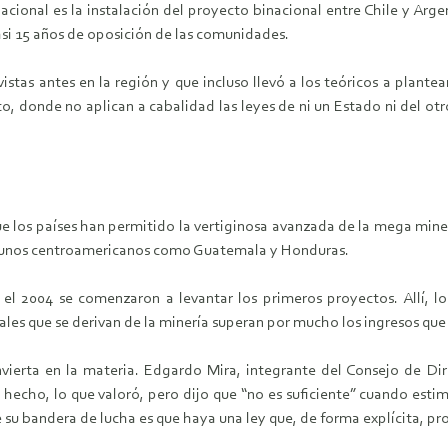
acional es la instalación del proyecto binacional entre Chile y Arg
asi 15 años de oposición de las comunidades.
tas antes en la región y que incluso llevó a los teóricos a plantears
o, donde no aplican a cabalidad las leyes de ni un Estado ni del otr
e los países han permitido la vertiginosa avanzada de la mega minerí
lgunos centroamericanos como Guatemala y Honduras.
 el 2004 se comenzaron a levantar los primeros proyectos. Allí, 
es que se derivan de la minería superan por mucho los ingresos que
vierta en la materia. Edgardo Mira, integrante del Consejo de Dir
hecho, lo que valoró, pero dijo que “no es suficiente” cuando estim
 su bandera de lucha es que haya una ley que, de forma explícita, pr