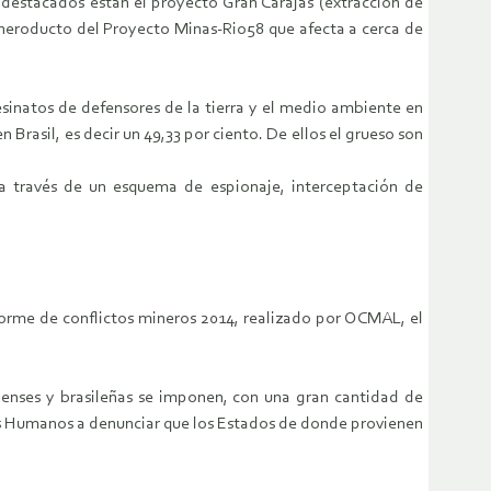
s destacados están el proyecto Gran Carajás (extracción de
ineroducto del Proyecto Minas-Rio58 que afecta a cerca de
sinatos de defensores de la tierra y el medio ambiente en
rasil, es decir un 49,33 por ciento. De ellos el grueso son
 a través de un esquema de espionaje, interceptación de
orme de conflictos mineros 2014, realizado por OCMAL, el
dienses y brasileñas se imponen, con una gran cantidad de
os Humanos a denunciar que los Estados de donde provienen