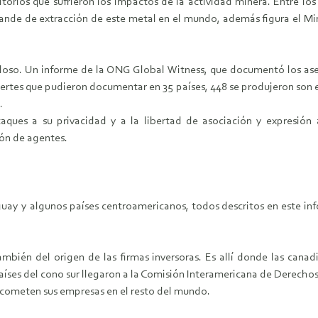
itorios que sufrieron los impactos de la actividad minera. Entre lo
ande de extracción de este metal en el mundo, además figura el M
aloso. Un informe de la ONG Global Witness, que documentó los ase
rtes que pudieron documentar en 35 países, 448 se produjeron son en B
.
aques a su privacidad y a la libertad de asociación y expresión
ión de agentes.
ay y algunos países centroamericanos, todos descritos en este inf
ambién del origen de las firmas inversoras. Es allí donde las cana
países del cono sur llegaron a la Comisión Interamericana de Derech
e cometen sus empresas en el resto del mundo.