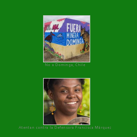
No a Dominga, Chile
Atentan contra la Defensora Francisca Márquez