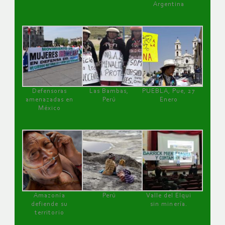
Argentina
Defensoras
Las Bambas,
PUEBLA, Pue, 27
amenazadas en
Perú
Enero
México
Amazonía
Perú
Valle del Elqui
defiende su
sin minería.
territorio