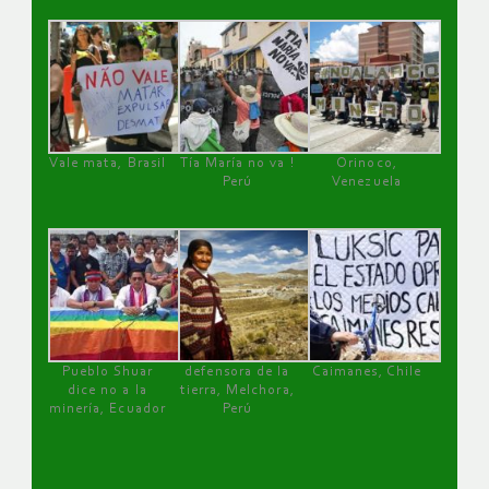
Vale mata, Brasil
Tía María no va !
Orinoco,
Perú
Venezuela
Pueblo Shuar
defensora de la
Caimanes, Chile
dice no a la
tierra, Melchora,
minería, Ecuador
Perú