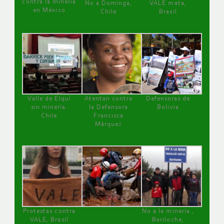
contra la minería
No a Dominga,
VALE mata,
en México
Chile
Brasil
Valle de Elqui
Atentan contra
Defensoras de
sin minería.
la Defensora
Bolivia
Chile
Francisca
Márquez
Protestas contra
No a la minería ,
VALE, Brasil
Bariloche,