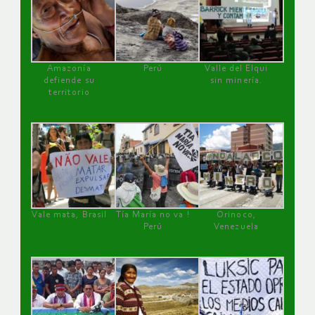
Amazonía
Perú
Valle del Elqui
defiende su
sin minería.
territorio
Vale mata, Brasil
Tía María no va !
Orinoco,
Perú
Venezuela