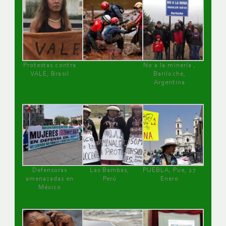
Protestas contra
No a la minería ,
VALE, Brasil
Bariloche,
Argentina
Defensoras
Las Bambas,
PUEBLA, Pue, 27
amenazadas en
Perú
Enero
México