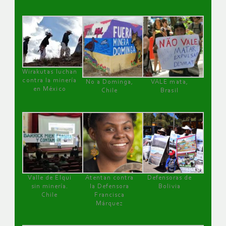
Wirakutas luchan
contra la minería
No a Dominga,
VALE mata,
en México
Chile
Brasil
Valle de Elqui
Atentan contra
Defensoras de
sin minería.
la Defensora
Bolivia
Chile
Francisca
Márquez