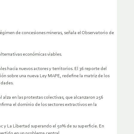
l régimen de concesiones mineras, señala el Observatorio de
 alternativas económicas viables.
les hacia nuevos actores y territorios. El 36 reporte del
sión sobre una nueva Ley MAPE, redefine la matriz de los
idades.
 alza en las protestas colectivas, que alcanzaron 256
nfirma el dominio de los sectores extractivos en la
c y La Libertad superando el 50% de su superficie. En
vertido en un problema central.