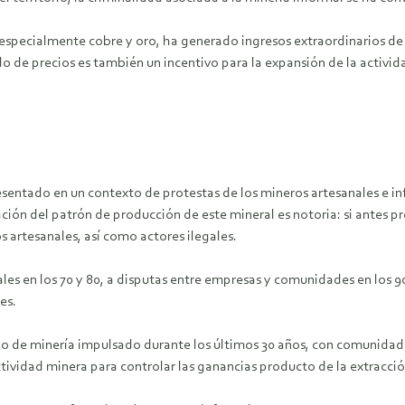
, especialmente cobre y oro, ha generado ingresos extraordinarios de
 de precios es también un incentivo para la expansión de la activid
esentado en un contexto de protestas de los mineros artesanales e inf
ación del patrón de producción de este mineral es notoria: si ante
 artesanales, así como actores ilegales.
ales en los 70 y 80, a disputas entre empresas y comunidades en los 
es.
o de minería impulsado durante los últimos 30 años, con comunidade
tividad minera para controlar las ganancias producto de la extracción