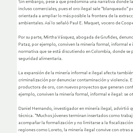
Sin embargo, pese a que predomina una narrativa donde las
incluso comerciales, pues el oro ilegal sale “blanqueado”
orientada a ampliar lo más posible la frontera de la extrac
ambientales. Así lo señaló Paul E. Maquet, vocero de Coope
Por su parte, Mirtha Vásquez, abogada de Grufides, denunc
Pataz, por ejemplo, conviven la minería formal, informal 
normativa que se está discutiendo en Colombia, donde se pl
seguridad alimentaria.
La expansión de la minería informal e ilegal afecta tambi
criminalización por denunciar contaminación y violencia. E
productora de oro, con nuevos proyectos que generan confli
ejemplo, conviven la minería formal, informal e ilegal: se
Daniel Hernando, investigador en minería ilegal, advirtió q
técnica. “Muchos jóvenes terminan insertados como trabaja
acompañar la formalización y no limitarse a la fiscalizació
regiones como Loreto, la minería ilegal convive con otras 