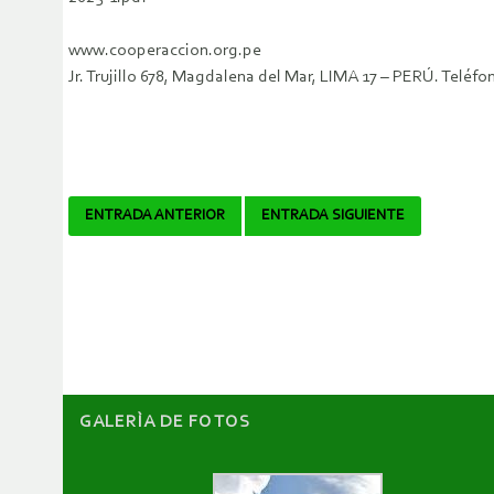
www.cooperaccion.org.pe
Jr. Trujillo 678, Magdalena del Mar, LIMA 17 – PERÚ. Telé
Navegador
ENTRADA ANTERIOR
ENTRADA SIGUIENTE
de
artículos
GALERÌA DE FOTOS