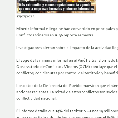
17/07/2025
Minería informal e ilegal se han convertido en principales 
Conflictos Mineros en su 36 reporte semestral.
Investigadores alertan sobre el impacto de la actividad ileg
El auge de la minería informal en el Perú ha transformado la
Observatorio de Conflictos Mineros (OCM) concluye que el c
conflictos, con disputas por control del territorio y ben
Los datos de la Defensoría del Pueblo muestran que el núme
acciones recientes. La mitad de estos conflictos son socioa
conflictividad nacional.
El informe detalla que 15% del territorio —unos 19 millon
zonas como Pataz, donde las concesiones ocupan el 80% del 