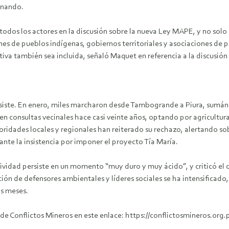
ernando.
odos los actores en la discusión sobre la nueva Ley MAPE, y no solo a
ones de pueblos indígenas, gobiernos territoriales y asociaciones de
iva también sea incluida, señaló Maquet en referencia a la discusión 
ersiste. En enero, miles marcharon desde Tambogrande a Piura, sumánd
consultas vecinales hace casi veinte años, optando por agricultura 
oridades locales y regionales han reiterado su rechazo, alertando sobr
 ante la insistencia por imponer el proyecto Tía María.
ividad persiste en un momento “muy duro y muy ácido”, y criticó el d
ión de defensores ambientales y líderes sociales se ha intensificado,
s meses.
o de Conflictos Mineros en este enlace: https://conflictosmineros.