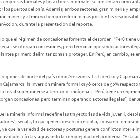
 empresas formales y los actores informales se presentan como antag
 por los puertos del país. Además, ambos sectores, gran minería y 
ción minera y al mismo tiempo reducir lo más posible las responsabil
rAcción, durante la presentación del reporte.
ió que el régimen de concesiones fomenta el desorden: “Perú tiene 
e ilegal: se otorgan concesiones, pero terminan operando actores il
antea primero delimitar zonas a proteger. En Perú, en cambio, se ent
én regiones de norte del país como Amazonas, La Libertad y Cajamar
n Cajamarca, la inversión minera formal cayó cerca de 50% respecto a
ctos al superponerse a territorios indígenas. “Perú tiene un régime
 otorgan concesiones, pero terminan operando actores ilegales”, denu
ue la minería informal redefine las trayectorias de vida juvenil, desp
dores”, señala, lo que genera deserción escolar, consumo temprano 
n, ya que la variedad de actores y posturas genera conflictos inter e
actividades ilícitas, agravando la complejidad del problema. “Esta a