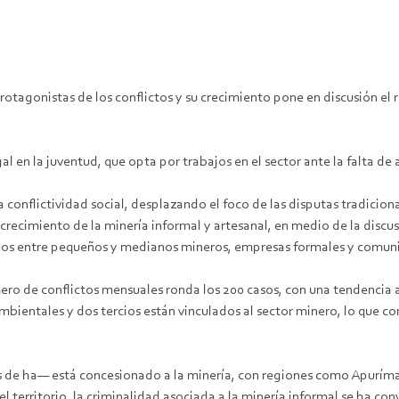
protagonistas de los conflictos y su crecimiento pone en discusión e
al en la juventud, que opta por trabajos en el sector ante la falta de
 conflictividad social, desplazando el foco de las disputas tradiciona
recimiento de la minería informal y artesanal, en medio de la discu
eficios entre pequeños y medianos mineros, empresas formales y comun
ro de conflictos mensuales ronda los 200 casos, con una tendencia al
mbientales y dos tercios están vinculados al sector minero, lo que co
es de ha— está concesionado a la minería, con regiones como Apuríma
territorio, la criminalidad asociada a la minería informal se ha con