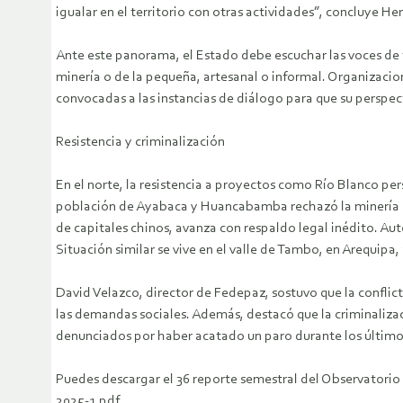
igualar en el territorio con otras actividades”, concluye H
Ante este panorama, el Estado debe escuchar las voces de t
minería o de la pequeña, artesanal o informal. Organizaci
convocadas a las instancias de diálogo para que su perspect
Resistencia y criminalización
En el norte, la resistencia a proyectos como Río Blanco p
población de Ayabaca y Huancabamba rechazó la minería en 
de capitales chinos, avanza con respaldo legal inédito. Aut
Situación similar se vive en el valle de Tambo, en Arequipa,
David Velazco, director de Fedepaz, sostuvo que la conflict
las demandas sociales. Además, destacó que la criminalizac
denunciados por haber acatado un paro durante los último
Puedes descargar el 36 reporte semestral del Observatori
2025-1.pdf