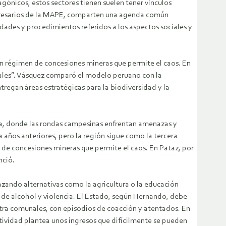
ónicos, estos sectores tienen suelen tener vínculos
empresarios de la MAPE, comparten una agenda común
idades y procedimientos referidos a los aspectos sociales y
un régimen de concesiones mineras que permite el caos. En
egales”. Vásquez comparó el modelo peruano con la
regan áreas estratégicas para la biodiversidad y la
ca, donde las rondas campesinas enfrentan amenazas y
 años anteriores, pero la región sigue como la tercera
n de concesiones mineras que permite el caos. En Pataz, por
nció.
lazando alternativas como la agricultura o la educación
de alcohol y violencia. El Estado, según Hernando, debe
 intra comunales, con episodios de coacción y atentados. En
ctividad plantea unos ingresos que difícilmente se pueden