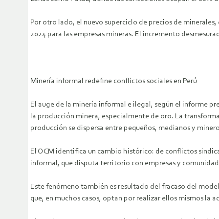
Por otro lado, el nuevo superciclo de precios de minerales
2024 para las empresas mineras. El incremento desmesurado
Minería informal redefine conflictos sociales en Perú
El auge de la minería informal e ilegal, según el informe pr
la producción minera, especialmente de oro. La transform
producción se dispersa entre pequeños, medianos y mineros
El OCM identifica un cambio histórico: de conflictos sindic
informal, que disputa territorio con empresas y comunidad
Este fenómeno también es resultado del fracaso del model
que, en muchos casos, optan por realizar ellos mismos la ac