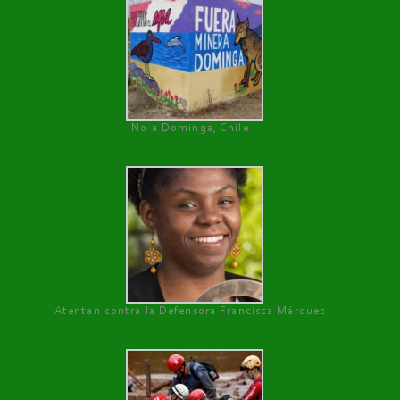
No a Dominga, Chile
Atentan contra la Defensora Francisca Márquez