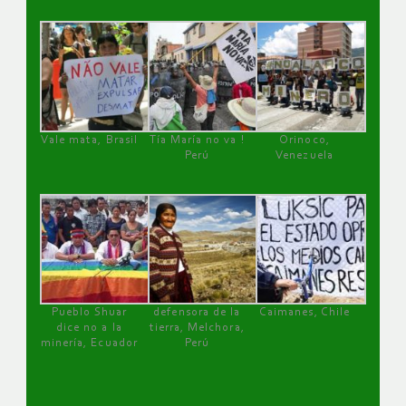
Vale mata, Brasil
Tía María no va !
Orinoco,
Perú
Venezuela
Pueblo Shuar
defensora de la
Caimanes, Chile
dice no a la
tierra, Melchora,
minería, Ecuador
Perú