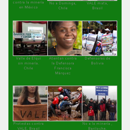
contra la minería
No a Dominga,
VALE mata,
en México
Chile
Brasil
Valle de Elqui
Atentan contra
Defensoras de
sin minería.
la Defensora
Bolivia
Chile
Francisca
Márquez
Protestas contra
No a la minería ,
VALE, Brasil
Bariloche,