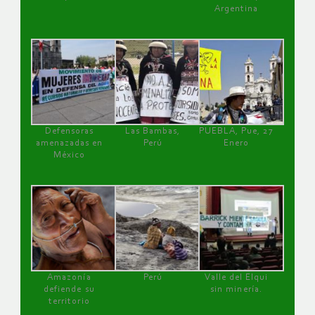
Argentina
Defensoras
Las Bambas,
PUEBLA, Pue, 27
amenazadas en
Perú
Enero
México
Amazonía
Perú
Valle del Elqui
defiende su
sin minería.
territorio