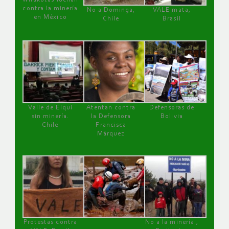
contra la minería
No a Dominga,
VALE mata,
en México
Chile
Brasil
Valle de Elqui
Atentan contra
Defensoras de
sin minería.
la Defensora
Bolivia
Chile
Francisca
Márquez
Protestas contra
No a la minería ,