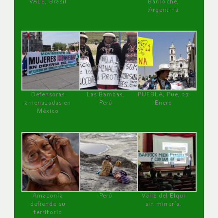
VALE, Brasil
Bariloche,
Argentina
Defensoras
Las Bambas,
PUEBLA, Pue, 27
amenazadas en
Perú
Enero
México
Amazonía
Perú
Valle del Elqui
defiende su
sin minería.
territorio