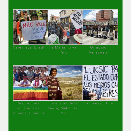
Vale mata, Brasil
Tía María no va !
Orinoco,
Perú
Venezuela
Pueblo Shuar
defensora de la
Caimanes, Chile
dice no a la
tierra, Melchora,
minería, Ecuador
Perú