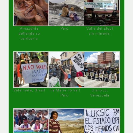
Amazonía
Perú
Valle del Elqui
defiende su
sin minería.
territorio
Vale mata, Brasil
Tía María no va !
Orinoco,
Perú
Venezuela