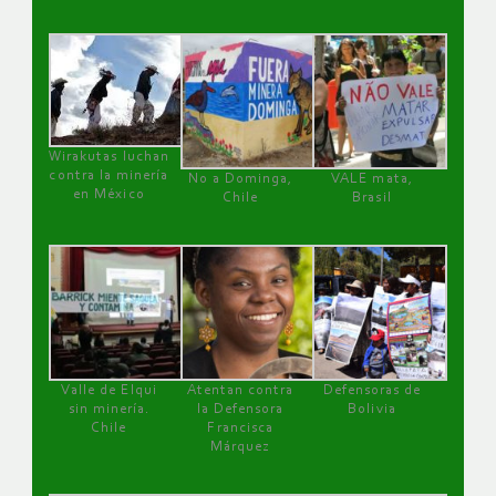
Wirakutas luchan
contra la minería
No a Dominga,
VALE mata,
en México
Chile
Brasil
Valle de Elqui
Atentan contra
Defensoras de
sin minería.
la Defensora
Bolivia
Chile
Francisca
Márquez