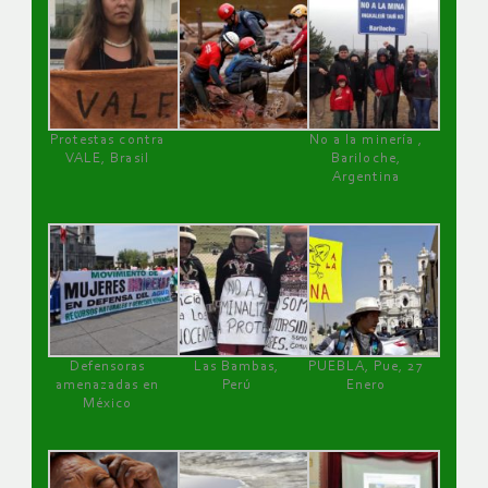
Protestas contra
No a la minería ,
VALE, Brasil
Bariloche,
Argentina
Defensoras
Las Bambas,
PUEBLA, Pue, 27
amenazadas en
Perú
Enero
México