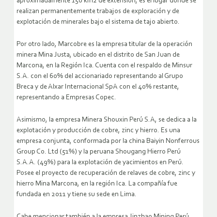
aproximadamente 150 km2 de extensión, es el lugar donde se
realizan permanentemente trabajos de exploración y de
explotación de minerales bajo el sistema de tajo abierto.
Por otro lado, Marcobre es la empresa titular de la operación
minera Mina Justa, ubicado en el distrito de San Juan de
Marcona, en la Región Ica. Cuenta con el respaldo de Minsur
S.A. con el 60% del accionariado representando al Grupo
Breca y de Alxar Internacional SpA con el 40% restante,
representando a Empresas Copec.
Asimismo, la empresa Minera Shouxin Perú S.A, se dedica a la
explotación y producción de cobre, zinc y hierro. Es una
empresa conjunta, conformada por la china Baiyin Nonferrous
Group Co. Ltd (51%) y la peruana Shougang Hierro Perú
S.A.A. (49%) para la explotación de yacimientos en Perú.
Posee el proyecto de recuperación de relaves de cobre, zinc y
hierro Mina Marcona, en la región Ica. La compañía fue
fundada en 2011 y tiene su sede en Lima.
Cabe mencionar también a la empresa Jinzhao Mining Perú