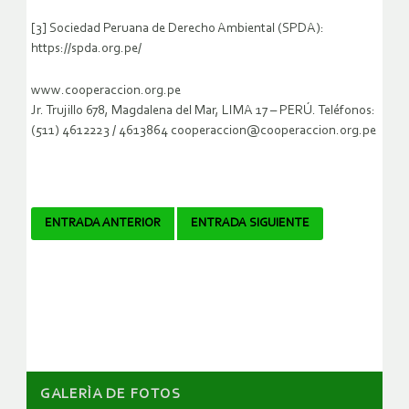
[3] Sociedad Peruana de Derecho Ambiental (SPDA):
https://spda.org.pe/
www.cooperaccion.org.pe
Jr. Trujillo 678, Magdalena del Mar, LIMA 17 – PERÚ. Teléfonos:
(511) 4612223 / 4613864 cooperaccion@cooperaccion.org.pe
Navegador
ENTRADA ANTERIOR
ENTRADA SIGUIENTE
de
artículos
GALERÌA DE FOTOS