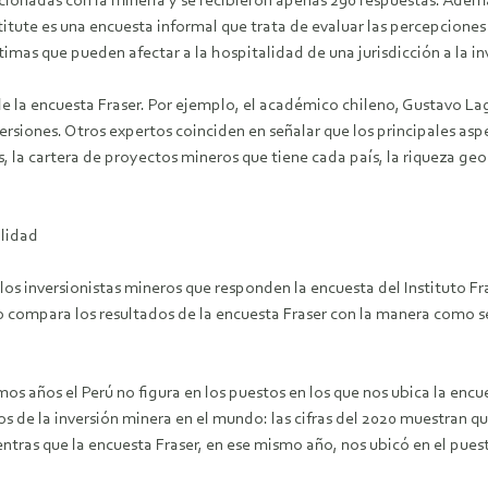
nadas con la minería y se recibieron apenas 290 respuestas. Además, 
itute es una encuesta informal que trata de evaluar las percepciones
timas que pueden afectar a la hospitalidad de una jurisdicción a la in
 de la encuesta Fraser. Por ejemplo, el académico chileno, Gustavo L
ersiones. Otros expertos coinciden en señalar que los principales asp
, la cartera de proyectos mineros que tiene cada país, la riqueza geol
alidad
los inversionistas mineros que responden la encuesta del Instituto F
uno compara los resultados de la encuesta Fraser con la manera como 
os años el Perú no figura en los puestos en los que nos ubica la enc
nos de la inversión minera en el mundo: las cifras del 2020 muestran 
entras que la encuesta Fraser, en ese mismo año, nos ubicó en el pues