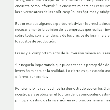
2021), fue enviada a aproximadamente 2200 empresas relacio
encuesta como informal: “La encuesta minera de Fraser Inst
las diversas áreas de las políticas públicas óptimas y subóp
Es por eso que algunos expertos relativizan los resultados
necesariamente la opinión de las empresas que realizan inv
sobre todo, con la tendencia de los precios de los minerales
los costos de producción.
Fraser y el comportamiento de la inversión minera en la re
Sin negar la importancia que pueda tener la percepción de 
inversión minera en la realidad. Lo cierto es que cuando 
diferencias notorias.
Por ejemplo, la realidad nos ha demostrado que en los últim
nuestro país se ubica en el top ten de los principales desti
principal destino de la inversión en exploración minera, mi