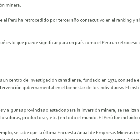
ión minera.
el Perú ha retrocedido por tercer año consecutivo en el ranking y ah
 qué es lo que puede significar para un país como el Perú un retroceso
r es un centro de investigación canadiense, fundado en 1974 con sede 
tervención gubernamental en el bienestar de los individuos». El inst
es y algunas provincias o estados para la inversión minera, se realiza
loradoras, productoras, etc.) en todo el mundo. El Perú fue incluido 
jemplo, se sabe que la última Encuesta Anual de Empresas Mineras (re