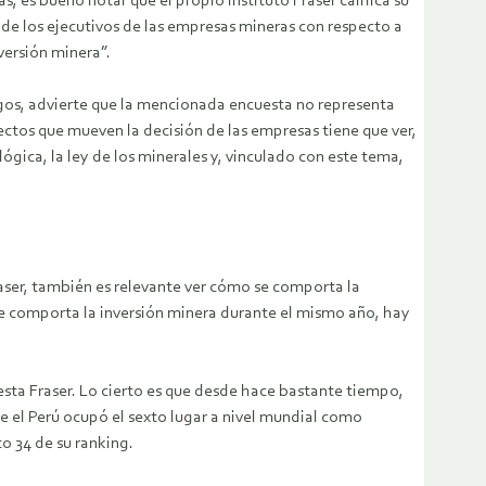
es bueno notar que el propio Instituto Fraser califica su
 de los ejecutivos de las empresas mineras con respecto a
versión minera”.
agos, advierte que la mencionada encuesta no representa
ectos que mueven la decisión de las empresas tiene que ver,
ógica, la ley de los minerales y, vinculado con este tema,
raser, también es relevante ver cómo se comporta la
se comporta la inversión minera durante el mismo año, hay
uesta Fraser. Lo cierto es que desde hace bastante tiempo,
que el Perú ocupó el sexto lugar a nivel mundial como
to 34 de su ranking.