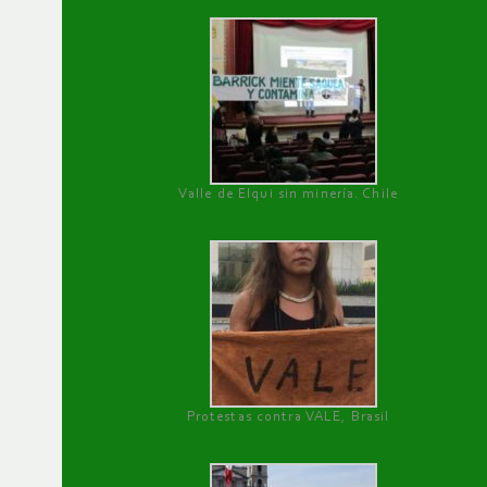
Valle de Elqui sin minería. Chile
Protestas contra VALE, Brasil