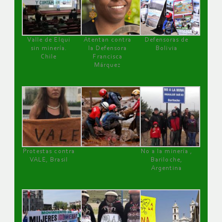
Valle de Elqui
Atentan contra
Defensoras de
sin minería.
la Defensora
Bolivia
Chile
Francisca
Márquez
Protestas contra
No a la minería ,
VALE, Brasil
Bariloche,
Argentina