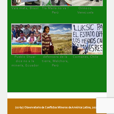
Vale mata, Brasil
Tía María no va !
Orinoco,
Perú
Venezuela
Pueblo Shuar
defensora de la
Caimanes, Chile
dice no a la
tierra, Melchora,
minería, Ecuador
Perú
(cc-by) Observatorio de Conflictos Mineros de América Latina, 2026