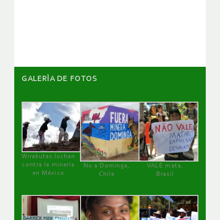
de
artículos
GALERÌA DE FOTOS
Wirakutas luchan
contra la minería
No a Dominga,
VALE mata,
en México
Chile
Brasil