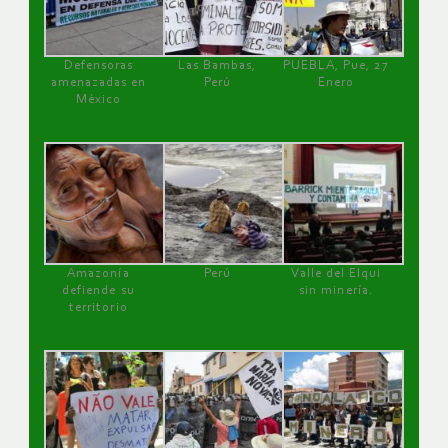
Defensoras
Las Bambas,
PUEBLA, Pue, 27
amenazadas en
Perú
Enero
México
Amazonía
Perú
Valle del Elqui
defiende su
sin minería.
territorio