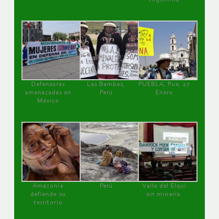
Defensoras
Las Bambas,
PUEBLA, Pue, 27
amenazadas en
Perú
Enero
México
Amazonía
Perú
Valle del Elqui
defiende su
sin minería.
territorio