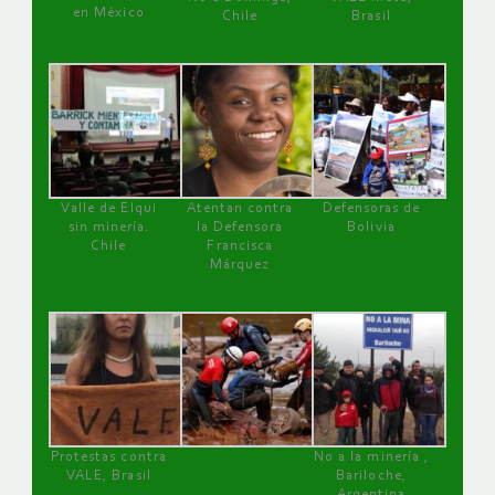
en México
Chile
Brasil
Valle de Elqui
Atentan contra
Defensoras de
sin minería.
la Defensora
Bolivia
Chile
Francisca
Márquez
Protestas contra
No a la minería ,
VALE, Brasil
Bariloche,
Argentina