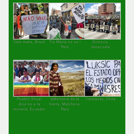
Vale mata, Brasil
Tía María no va !
Orinoco,
Perú
Venezuela
Pueblo Shuar
defensora de la
Caimanes, Chile
dice no a la
tierra, Melchora,
minería, Ecuador
Perú