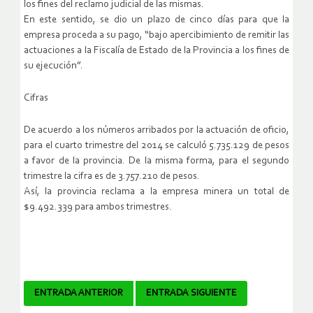
los fines del reclamo judicial de las mismas.
En este sentido, se dio un plazo de cinco días para que la
empresa proceda a su pago, “bajo apercibimiento de remitir las
actuaciones a la Fiscalía de Estado de la Provincia a los fines de
su ejecución”.
Cifras
De acuerdo a los números arribados por la actuación de oficio,
para el cuarto trimestre del 2014 se calculó 5.735.129 de pesos
a favor de la provincia. De la misma forma, para el segundo
trimestre la cifra es de 3.757.210 de pesos.
Así, la provincia reclama a la empresa minera un total de
$9.492.339 para ambos trimestres.
Navegador
ENTRADA ANTERIOR
ENTRADA SIGUIENTE