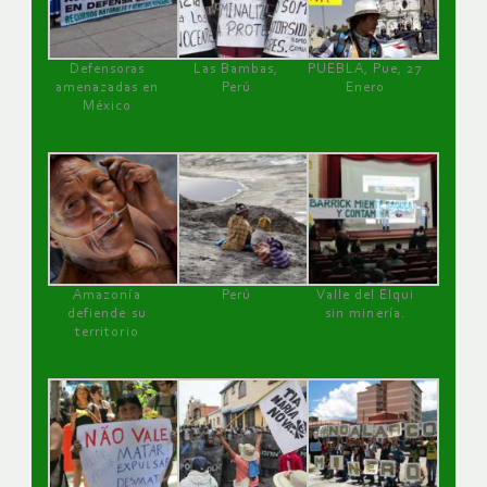
Defensoras
Las Bambas,
PUEBLA, Pue, 27
amenazadas en
Perú
Enero
México
Amazonía
Perú
Valle del Elqui
defiende su
sin minería.
territorio