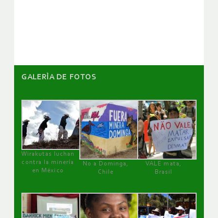
de
artículos
GALERÌA DE FOTOS
Wirakutas luchan
contra la minería
No a Dominga,
VALE mata,
en México
Chile
Brasil