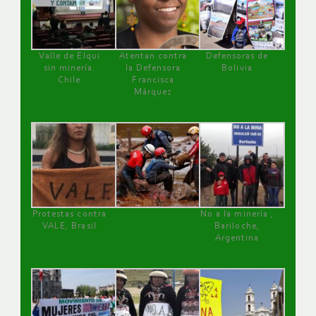
Valle de Elqui
Atentan contra
Defensoras de
sin minería.
la Defensora
Bolivia
Chile
Francisca
Márquez
Protestas contra
No a la minería ,
VALE, Brasil
Bariloche,
Argentina