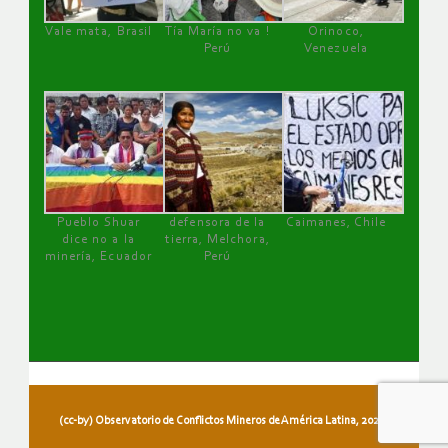
Vale mata, Brasil
Tía María no va !
Orinoco,
Perú
Venezuela
Pueblo Shuar
defensora de la
Caimanes, Chile
dice no a la
tierra, Melchora,
minería, Ecuador
Perú
(cc-by) Observatorio de Conflictos Mineros de América Latina, 2026