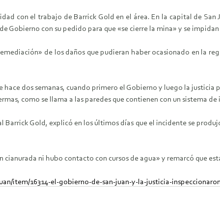
d con el trabajo de Barrick Gold en el área. En la capital de San
de Gobierno con su pedido para que «se cierre la mina» y se impidan
emediación» de los daños que pudieran haber ocasionado en la regi
 hace dos semanas, cuando primero el Gobierno y luego la justicia pr
 bermas, como se llama a las paredes que contienen con un sistema de 
al Barrick Gold, explicó en los últimos días que el incidente se produ
ianurada ni hubo contacto con cursos de agua» y remarcó que estaba
uan/item/16314-el-gobierno-de-san-juan-y-la-justicia-inspeccionaro