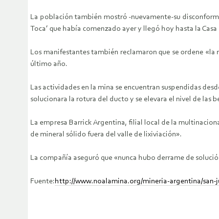
La población también mostró -nuevamente-su disconformida
Toca’ que había comenzado ayer y llegó hoy hasta la Casa 
Los manifestantes también reclamaron que se ordene «la r
último año.
Las actividades en la mina se encuentran suspendidas desde
solucionara la rotura del ducto y se elevara el nivel de las
La empresa Barrick Argentina, filial local de la multinacion
de mineral sólido fuera del valle de lixiviación».
La compañía aseguró que «nunca hubo derrame de solución c
Fuente:
http://www.noalamina.org/mineria-argentina/san-j