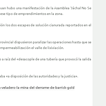
 Juan hubo una manifestación de la Asamblea ‘Jáchal No Se
 ese tipo de emprendimientos en la zona.
ón los dos escapes de solución cianurada reportados en el
ovincial dispusieron paralizar las operaciones hasta que se
impermeabilización el valle de lixiviación.
jo a raíz del «desacople de una tubería que provocó la salida
 «a disposición de las autoridades y la justicia».
n-veladero-la-mina-del-derrame-de-barrick-gold