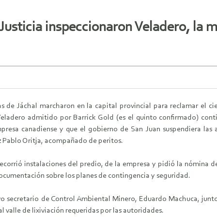
 Justicia inspeccionaron Veladero, la 
s de Jáchal marcharon en la capital provincial para reclamar el c
eladero admitido por Barrick Gold (es el quinto confirmado) cont
mpresa canadiense y que el gobierno de San Juan suspendiera las 
ez Pablo Oritja, acompañado de peritos.
corrió instalaciones del predio, de la empresa y pidió la nómina d
documentación sobre los planes de contingencia y seguridad.
evo secretario de Control Ambiental Minero, Eduardo Machuca, junto 
 valle de lixiviación requeridas por las autoridades.