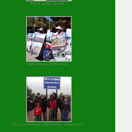
VALE mata, Brasil
Defensoras de Bolivia
No a la minería , Bariloche, Argentina