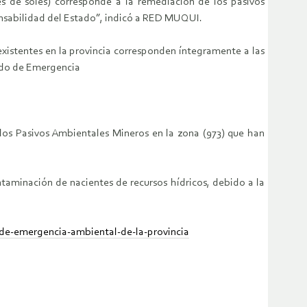
es de soles) corresponde a la remediación de los pasivos
onsabilidad del Estado”, indicó a RED MUQUI.
xistentes en la provincia corresponden íntegramente a las
tado de Emergencia
os Pasivos Ambientales Mineros en la zona (973) que han
aminación de nacientes de recursos hídricos, debido a la
de-emergencia-ambiental-de-la-provincia