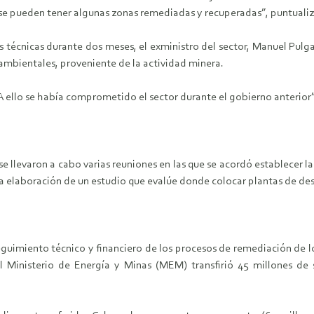
o se pueden tener algunas zonas remediadas y recuperadas”, puntual
 técnicas durante dos meses, el exministro del sector, Manuel Pulga
ambientales, proveniente de la actividad minera.
. A ello se había comprometido el sector durante el gobierno anterior”
 llevaron a cabo varias reuniones en las que se acordó establecer l
a elaboración de un estudio que evalúe donde colocar plantas de d
 seguimiento técnico y financiero de los procesos de remediación d
l Ministerio de Energía y Minas (MEM) transfirió 45 millones de s