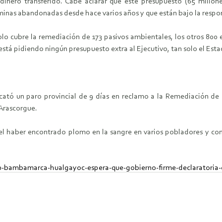
dinero transferido. Cabe aclarar que este presupuesto (65 millon
 minas abandonadas desde hace varios años y que están bajo la resp
o cubre la remediación de 173 pasivos ambientales, los otros 800 e
 está pidiendo ningún presupuesto extra al Ejecutivo, tan solo el Es
tó un paro provincial de 9 días en reclamo a la Remediación de l
Arascorgue.
l haber encontrado plomo en la sangre en varios pobladores y cont
90-bambamarca-hualgayoc-espera-que-gobierno-firme-declaratoria-