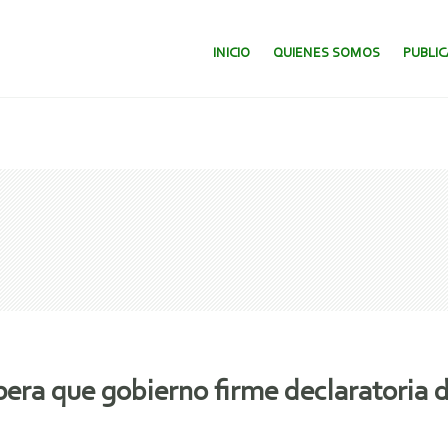
SALTAR AL CONTENIDO.
INICIO
QUIENES SOMOS
PUBLI
a que gobierno firme declaratoria 