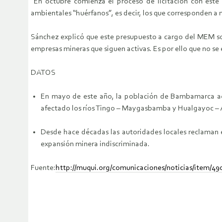
“En octubre comienza el proceso de licitación con este 
ambientales “huérfanos”, es decir, los que corresponden a
Sánchez explicó que este presupuesto a cargo del MEM sol
empresas mineras que siguen activas. Es por ello que no se
DATOS
En mayo de este año, la población de Bambamarca aca
afectado los ríos Tingo – Maygasbamba y Hualgayoc – 
Desde hace décadas las autoridades locales reclaman e
expansión minera indiscriminada.
Fuente:
http://muqui.org/comunicaciones/noticias/item/4