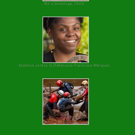
No a Dominga, Chile
Atentan contra la Defensora Francisca Márquez