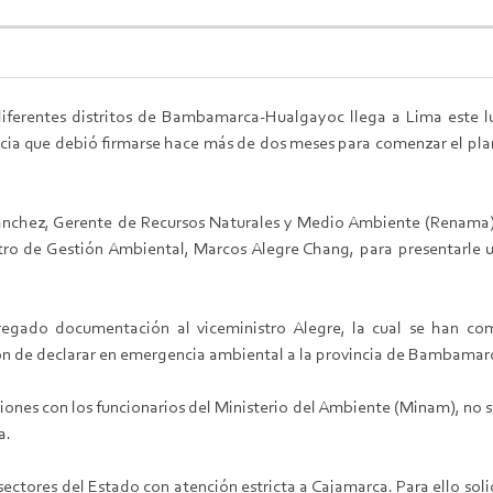
iferentes distritos de Bambamarca-Hualgayoc llega a Lima este lun
cia que debió firmarse hace más de dos meses para comenzar el pla
Sánchez, Gerente de Recursos Naturales y Medio Ambiente (Renama)
stro de Gestión Ambiental, Marcos Alegre Chang, para presentarle 
ado documentación al viceministro Alegre, la cual se han com
cisión de declarar en emergencia ambiental a la provincia de Bamb
iones con los funcionarios del Ministerio del Ambiente (Minam), no 
a.
sectores del Estado con atención estricta a Cajamarca. Para ello so