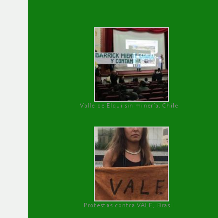
Valle de Elqui sin minería. Chile
Protestas contra VALE, Brasil