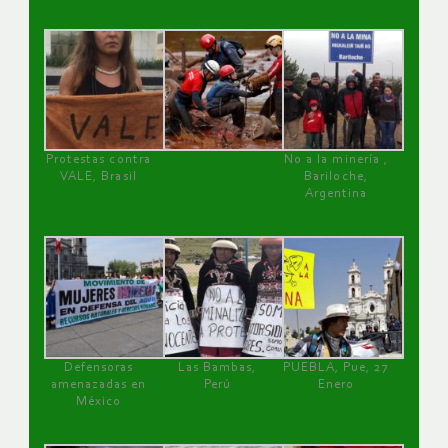
Protestas contra
No a la minería ,
VALE, Brasil
Bariloche,
Argentina
Defensoras
Las Bambas,
PUEBLA, Pue, 27
amenazadas en
Perú
Enero
México