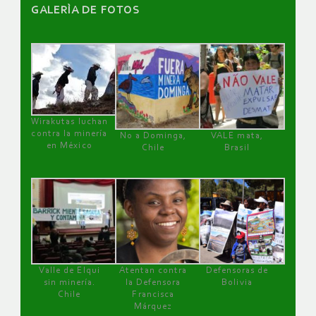
GALERÌA DE FOTOS
Wirakutas luchan
contra la minería
No a Dominga,
VALE mata,
en México
Chile
Brasil
Valle de Elqui
Atentan contra
Defensoras de
sin minería.
la Defensora
Bolivia
Chile
Francisca
Márquez