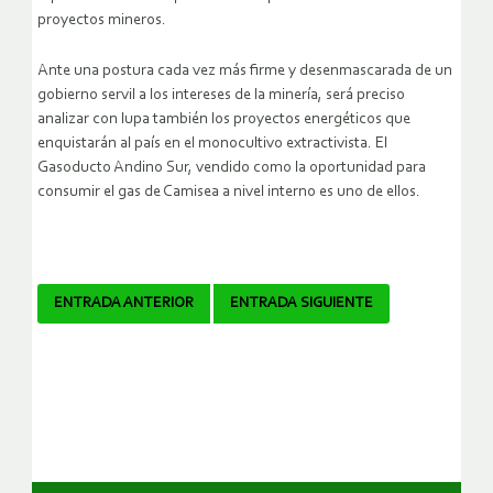
proyectos mineros.
Ante una postura cada vez más firme y desenmascarada de un
gobierno servil a los intereses de la minería, será preciso
analizar con lupa también los proyectos energéticos que
enquistarán al país en el monocultivo extractivista. El
Gasoducto Andino Sur, vendido como la oportunidad para
consumir el gas de Camisea a nivel interno es uno de ellos.
Navegador
ENTRADA ANTERIOR
ENTRADA SIGUIENTE
de
artículos