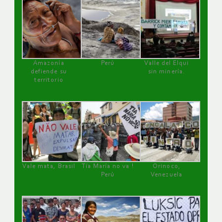
Amazonía
Perú
Valle del Elqui
defiende su
sin minería.
territorio
Vale mata, Brasil
Tía María no va !
Orinoco,
Perú
Venezuela