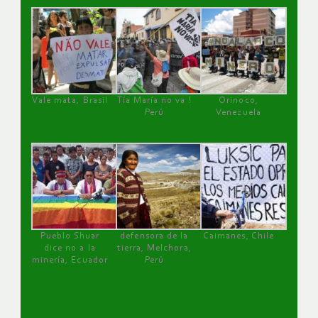
Vale mata, Brasil
Tía María no va !
Orinoco,
Perú
Venezuela
Pueblo Shuar
defensora de la
Caimanes, Chile
dice no a la
tierra, Melchora,
minería, Ecuador
Perú