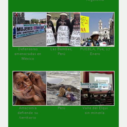
Defensoras
Las Bambas,
PUEBLA, Pue, 27
amenazadas en
Perú
Enero
México
Amazonía
Perú
Valle del Elqui
defiende su
sin minería.
territorio