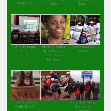
en México
Chile
Brasil
Valle de Elqui
Atentan contra
Defensoras de
sin minería.
la Defensora
Bolivia
Chile
Francisca
Márquez
Protestas contra
No a la minería ,
VALE, Brasil
Bariloche,
Argentina