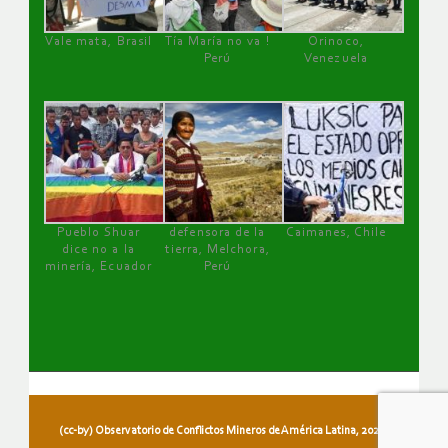
Vale mata, Brasil
Tía María no va !
Orinoco,
Perú
Venezuela
Pueblo Shuar
defensora de la
Caimanes, Chile
dice no a la
tierra, Melchora,
minería, Ecuador
Perú
(cc-by) Observatorio de Conflictos Mineros de América Latina, 2026