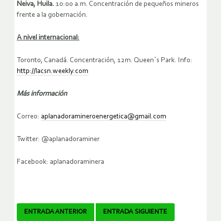
Neiva, Huila.
10:00 a.m. Concentración de pequeños mineros
frente a la gobernación.
A nivel internacional:
Toronto, Canadá. Concentración, 12m. Queen`s Park. Info:
http://lacsn.weekly.com
Más información
Correo:
aplanadoramineroenergetica@gmail.com
Twitter: @aplanadoraminer
Facebook: aplanadoraminera
Navegador
ENTRADA ANTERIOR
ENTRADA SIGUIENTE