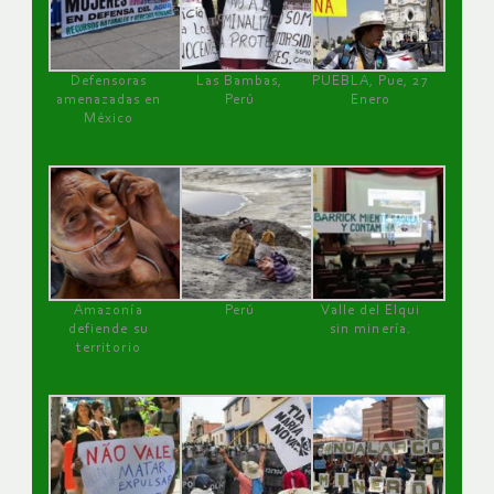
Defensoras
Las Bambas,
PUEBLA, Pue, 27
amenazadas en
Perú
Enero
México
Amazonía
Perú
Valle del Elqui
defiende su
sin minería.
territorio