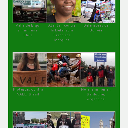
Valle de Elqui
Atentan contra
Defensoras de
sin minería.
la Defensora
Bolivia
Chile
Francisca
Márquez
Protestas contra
No a la minería ,
VALE, Brasil
Bariloche,
Argentina