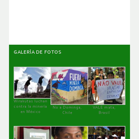
de
artículos
GALERÌA DE FOTOS
Wirakutas luchan
contra la minería
No a Dominga,
VALE mata,
en México
Chile
Brasil