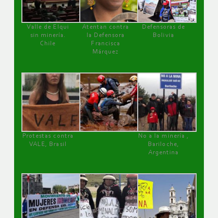
Valle de Elqui
Atentan contra
Defensoras de
sin minería.
la Defensora
Bolivia
Chile
Francisca
Márquez
Protestas contra
No a la minería ,
VALE, Brasil
Bariloche,
Argentina