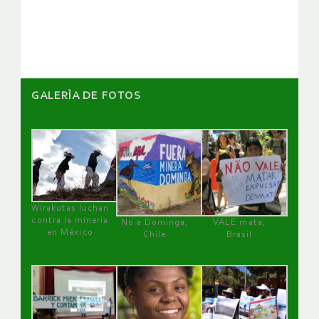
artículos
GALERÌA DE FOTOS
Wirakutas luchan
contra la minería
No a Dominga,
VALE mata,
en México
Chile
Brasil