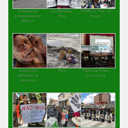
Defensoras
Las Bambas,
PUEBLA, Pue, 27
amenazadas en
Perú
Enero
México
Amazonía
Perú
Valle del Elqui
defiende su
sin minería.
territorio