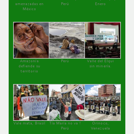
amenazadas en
Perú
Enero
México
Amazonía
Perú
Valle del Elqui
defiende su
sin minería.
territorio
Vale mata, Brasil
Tía María no va !
Orinoco,
Perú
Venezuela