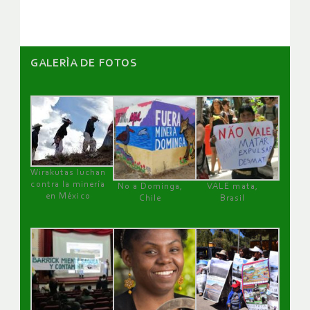
GALERÌA DE FOTOS
Wirakutas luchan
contra la minería
No a Dominga,
VALE mata,
en México
Chile
Brasil