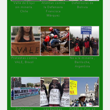
Valle de Elqui
Atentan contra
Defensoras de
sin minería.
la Defensora
Bolivia
Chile
Francisca
Márquez
Protestas contra
No a la minería ,
VALE, Brasil
Bariloche,
Argentina
Defensoras
Las Bambas,
PUEBLA, Pue, 27