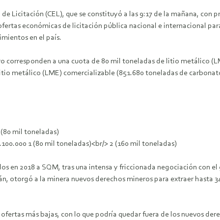
 de Licitación (CEL), que se constituyó a las 9:17 de la mañana, con 
s ofertas económicas de licitación pública nacional e internacional pa
mientos en el país.
ro corresponden a una cuota de 80 mil toneladas de litio metálico 
 litio metálico (LME) comercializable (851.680 toneladas de carbonato
 (80 mil toneladas)
100.000 1 (80 mil toneladas)<br/> 2 (160 mil toneladas)
os en 2018 a SQM, tras una intensa y friccionada negociación con el
, otorgó a la minera nuevos derechos mineros para extraer hasta 349
 ofertas más bajas, con lo que podría quedar fuera de los nuevos der