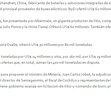
henzhen, China, fabricante de baterías y soluciones integradas de 
 el principal proveedor de buses eléctricos. ByD ofertó US$ 61 millon
s, fue presentada por Albermale, un gigante productor de litio, co
ipa Julio Ponce y la china Tianqi. Ofreció US$ 60 millones. También of
uriz Ovalle, ofreció US$ 30 millones por 80 mil toneladas.
toneladas por US$ 14 millones y otra, por 160 mil, por US$ 19 millone
 ofertas que, en total, suman las 400 mil toneladas en disputa.
para proponer al ministro de Minería, Juan Carlos Jobet, la adjudicac
l director de Sernageomin, el fiscal de Cochilco y representantes d
-viene-gobierno-avanza-en-licitacion-de-litio-y-comando-de-boric-p