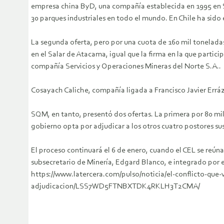
empresa china ByD, una compañía establecida en 1995 en S
30 parques industriales en todo el mundo. En Chile ha sido
La segunda oferta, pero por una cuota de 160 mil tonelada
en el Salar de Atacama, igual que la firma en la que partic
compañía Servicios y Operaciones Mineras del Norte S.A..
Cosayach Caliche, compañía ligada a Francisco Javier Erráz
SQM, en tanto, presentó dos ofertas. La primera por 80 mil 
gobierno opta por adjudicar a los otros cuatro postores sus
El proceso continuará el 6 de enero, cuando el CEL se reúna 
subsecretario de Minería, Edgard Blanco, e integrado por e
https://www.latercera.com/pulso/noticia/el-conflicto-que
adjudicacion/LSS7WD5FTNBXTDK4RKLH3T2CMA/