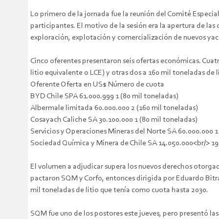
Lo primero de la jornada fue la reunión del Comité Especial
participantes. El motivo de la sesión era la apertura de la
exploración, explotación y comercialización de nuevos yaci
Cinco oferentes presentaron seis ofertas económicas. Cuat
litio equivalente o LCE) y otras dos a 160 mil toneladas de
Oferente Oferta en US$ Número de cuota
BYD Chile SPA 61.000.999 1 (80 mil toneladas)
Albermale limitada 60.000.000 2 (160 mil toneladas)
Cosayach Caliche SA 30.100.000 1 (80 mil toneladas)
Servicios y Operaciones Mineras del Norte SA 60.000.000 1
Sociedad Química y Minera de Chile SA 14.050.000<br/> 19.
El volumen a adjudicar supera los nuevos derechos otorgad
pactaron SQM y Corfo, entonces dirigida por Eduardo Bitrán
mil toneladas de litio que tenía como cuota hasta 2030.
SQM fue uno de los postores este jueves, pero presentó las