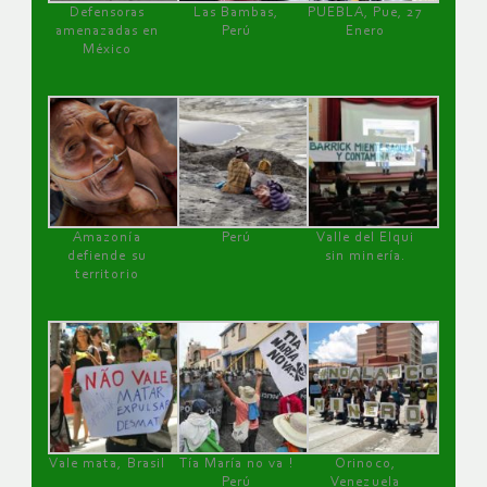
Defensoras
Las Bambas,
PUEBLA, Pue, 27
amenazadas en
Perú
Enero
México
Amazonía
Perú
Valle del Elqui
defiende su
sin minería.
territorio
Vale mata, Brasil
Tía María no va !
Orinoco,
Perú
Venezuela