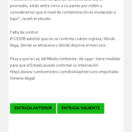
promedio, están entre cinco a 10 partes por millón y
consideramos que el nivel de contaminación es moderado a
bajo”, reveló el estudio.
Falta de control
El CEDIB advirtió que no se controla cuánto ingresa, dónde
llega, dónde se almacena y dónde dispone el mercurio.
Pese a que la Ley del Medio Ambiente -de 1990- tiene medidas
para que el Estado pueda controlar su internación.
https://www.rumbominero.com/bolivia/mercurio-importado-
mineria-ilegal/
Navegador
ENTRADA ANTERIOR
ENTRADA SIGUIENTE
de