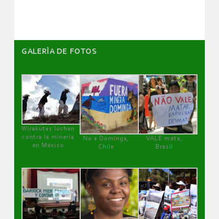
artículos
GALERÌA DE FOTOS
Wirakutas luchan
contra la minería
No a Dominga,
VALE mata,
en México
Chile
Brasil