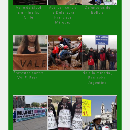
Valle de Elqui
Atentan contra
Defensoras de
sin minería.
la Defensora
Bolivia
Chile
Francisca
Márquez
Protestas contra
No a la minería ,
VALE, Brasil
Bariloche,
Argentina