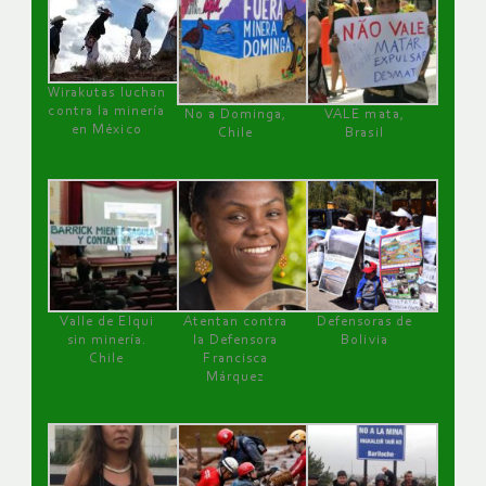
Wirakutas luchan
contra la minería
No a Dominga,
VALE mata,
en México
Chile
Brasil
Valle de Elqui
Atentan contra
Defensoras de
sin minería.
la Defensora
Bolivia
Chile
Francisca
Márquez