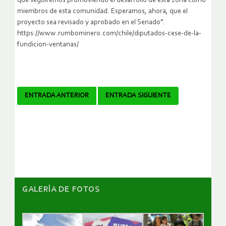
que seguiremos promoviendo el desarrollo de esta zona como
miembros de esta comunidad. Esperamos, ahora, que el
proyecto sea revisado y aprobado en el Senado”.
https://www.rumbominero.com/chile/diputados-cese-de-la-
fundicion-ventanas/
Navegador
ENTRADA ANTERIOR
ENTRADA SIGUIENTE
de
artículos
GALERÌA DE FOTOS