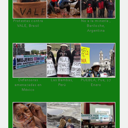
Protestas contra
No a la minería ,
VALE, Brasil
Bariloche,
Argentina
Defensoras
Las Bambas,
PUEBLA, Pue, 27
amenazadas en
Perú
Enero
México