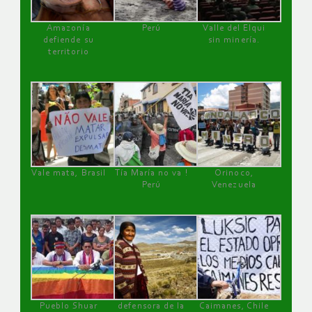
Amazonía
Perú
Valle del Elqui
defiende su
sin minería.
territorio
Vale mata, Brasil
Tía María no va !
Orinoco,
Perú
Venezuela
Pueblo Shuar
defensora de la
Caimanes, Chile