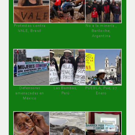
Protestas contra
No a la minería ,
VALE, Brasil
Bariloche,
Argentina
Defensoras
Las Bambas,
PUEBLA, Pue, 27
amenazadas en
Perú
Enero
México