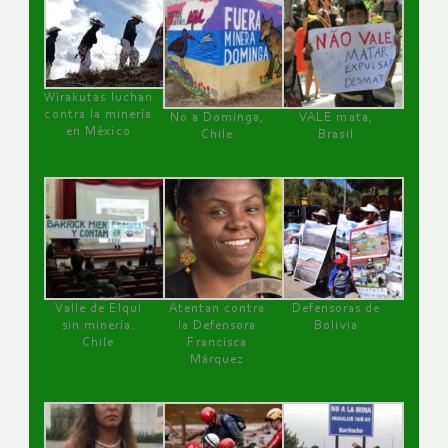
Wirakutas luchan
contra la minería
No a Dominga,
VALE mata,
en México
Chile
Brasil
Valle de Elqui
Atentan contra
Defensoras de
sin minería.
la Defensora
Bolivia
Chile
Francisca
Márquez