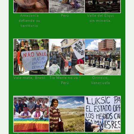
Amazonía
Perú
Valle del Elqui
defiende su
sin minería.
territorio
Vale mata, Brasil
Tía María no va !
Orinoco,
Perú
Venezuela