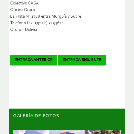
Colectivo CASA
Oficina Oruro
La Plata N° 1768 entre Murguía y Sucre
Telefono fax: 591 (2) 5253641
Oruro – Bolivia
Navegador
ENTRADA ANTERIOR
ENTRADA SIGUIENTE
de
artículos
GALERÌA DE FOTOS