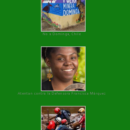
No a Dominga, Chile
Atentan contra la Defensora Francisca Márquez