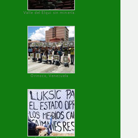
Valle del Elqui sin minería.
Orinoco, Venezuela