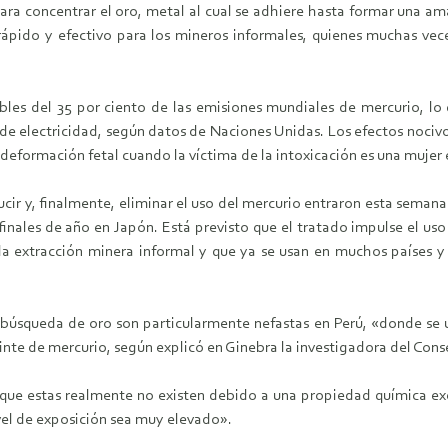
 para concentrar el oro, metal al cual se adhiere hasta formar una 
rápido y efectivo para los mineros informales, quienes muchas vec
es del 35 por ciento de las emisiones mundiales de mercurio, lo 
de electricidad, según datos de Naciones Unidas. Los efectos nocivo
 deformación fetal cuando la víctima de la intoxicación es una muje
ir y, finalmente, eliminar el uso del mercurio entraron esta semana e
inales de año en Japón. Está previsto que el tratado impulse el uso
la extracción minera informal y que ya se usan en muchos países y
la búsqueda de oro son particularmente nefastas en Perú, «donde s
einte de mercurio, según explicó en Ginebra la investigadora del Con
que estas realmente no existen debido a una propiedad química exc
nivel de exposición sea muy elevado».