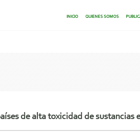
SALTAR AL CONTENIDO.
INICIO
QUIENES SOMOS
PUBLI
países de alta toxicidad de sustancias 