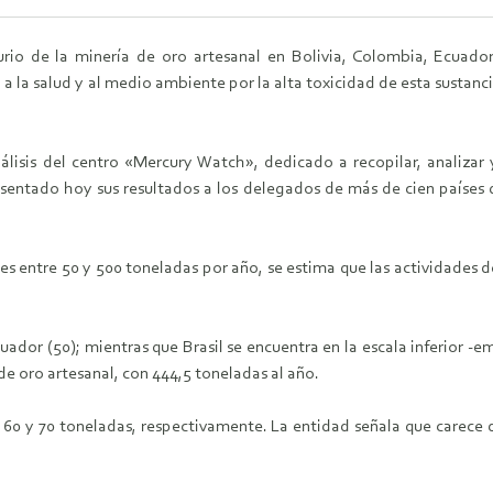
rio de la minería de oro artesanal en Bolivia, Colombia, Ecuado
a la salud y al medio ambiente por la alta toxicidad de esta sustan
álisis del centro «Mercury Watch», dedicado a recopilar, analizar
esentado hoy sus resultados a los delegados de más de cien países 
es entre 50 y 500 toneladas por año, se estima que las actividades 
Ecuador (50); mientras que Brasil se encuentra en la escala inferior -
 de oro artesanal, con 444,5 toneladas al año.
n 60 y 70 toneladas, respectivamente. La entidad señala que carece 