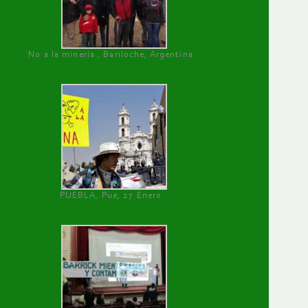
No a la minería , Bariloche, Argentina
PUEBLA, Pue, 27 Enero