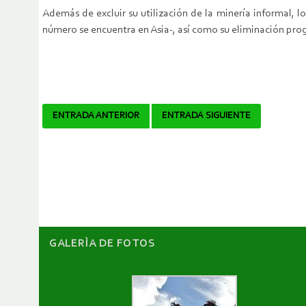
Además de excluir su utilización de la minería informal,
número se encuentra en Asia-, así como su eliminación progre
Navegador
ENTRADA ANTERIOR
ENTRADA SIGUIENTE
de
artículos
GALERÌA DE FOTOS